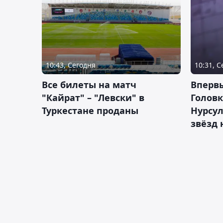
10:43, Сегодня
10:31, 
Все билеты на матч
Вперв
"Кайрат" – "Левски" в
Головк
Туркестане проданы
Нурсул
звёзд 