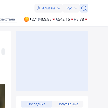
Алматы
Рус
+27°
$
469.85
€
542.16
₽
5.78
азахстана
Последние
Популярные