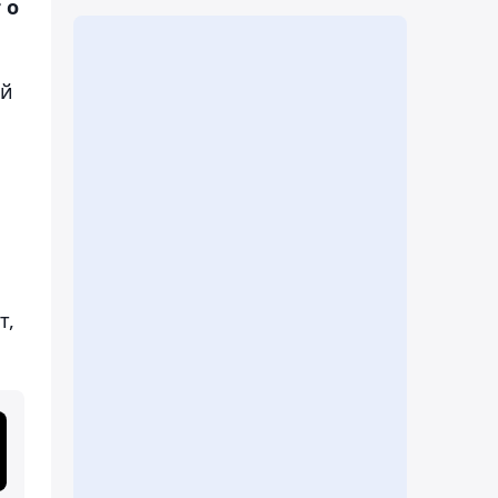
 о
ой
т,