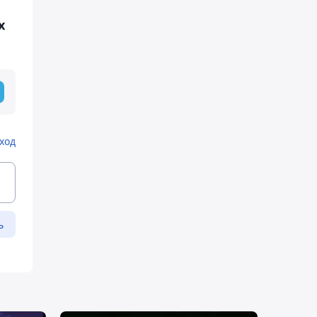
л
х
ход
ь