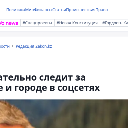
Политика
Мир
Финансы
Статьи
Происшествия
Право
#Спецпроекты
#Новая Конституция
#Гордость К
вости
Редакция Zakon.kz
тельно следит за
 и городе в соцсетях