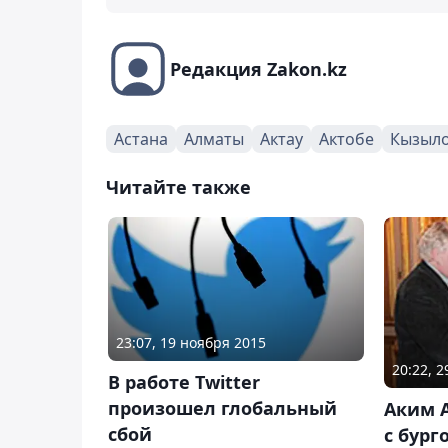
Редакция Zakon.kz
Астана
Алматы
Актау
Актобе
Кызыл
Читайте также
23:07, 19 ноября 2015
20:22, 
В работе Twitter
произошел глобальный
Аким 
сбой
с бург