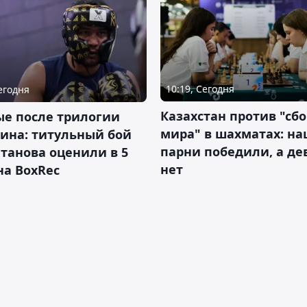
10:19, Сегодня
Сегодня
Казахстан против "сб
ые после трилогии
мира" в шахматах: н
ина: титульный бой
парни победили, а д
танова оценили в 5
нет
на BoxRec