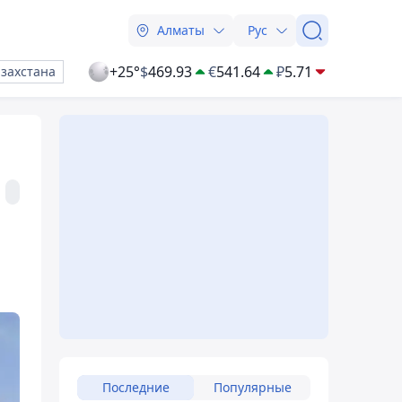
Алматы
Рус
+25°
$
469.93
€
541.64
₽
5.71
азахстана
Последние
Популярные