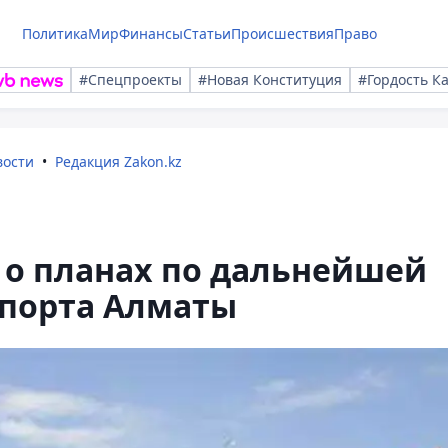
Политика
Мир
Финансы
Статьи
Происшествия
Право
#Спецпроекты
#Новая Конституция
#Гордость К
вости
Редакция Zakon.kz
л о планах по дальнейшей
порта Алматы