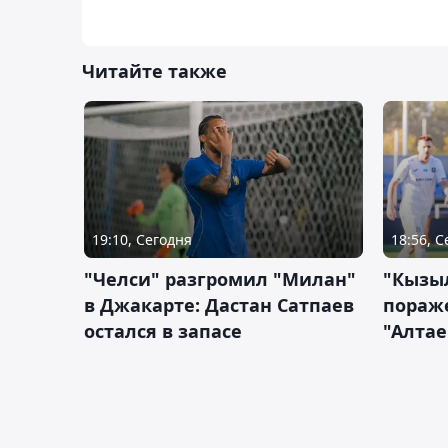
Читайте также
19:10, Сегодня
18:56, 
"Челси" разгромил "Милан"
"Кызыл
в Джакарте: Дастан Сатпаев
пораже
остался в запасе
"Алтае