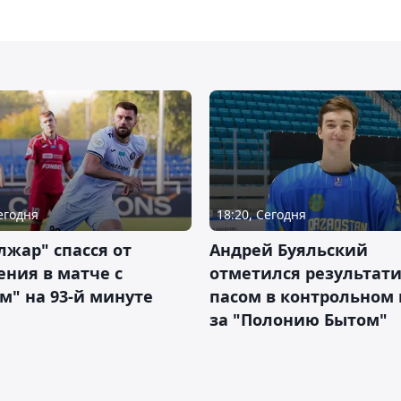
Сегодня
18:20, Сегодня
жар" спасся от
Андрей Буяльский
ния в матче с
отметился результат
м" на 93-й минуте
пасом в контрольном
за "Полонию Бытом"