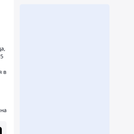
а,
 5
я в
ана