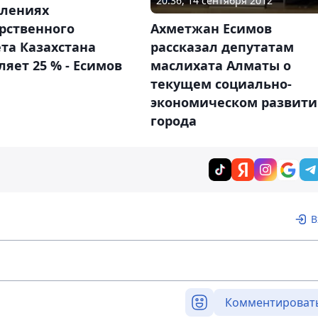
20:36, 14 сентября 2012
плениях
Ахметжан Есимов
рственного
рассказал депутатам
та Казахстана
маслихата Алматы о
ляет 25 % - Есимов
текущем социально-
экономическом развит
города
В
Комментироват