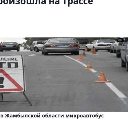
роизошла на трассе
 в Жамбылской области микроавтобус