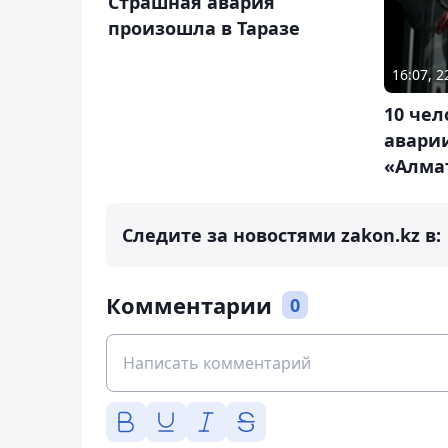
Страшная авария
произошла в Таразе
16:07, 
10 чел
аварии
«Алма
Следите за новостями zakon.kz в:
Комментарии
0