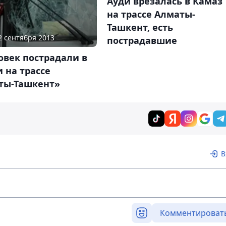
Ауди врезалась в Камаз
на трассе Алматы-
Ташкент, есть
22 сентября 2013
пострадавшие
овек пострадали в
 на трассе
ты-Ташкент»
В
Комментироват