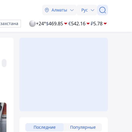
Алматы
Рус
+24°
$
469.85
€
542.16
₽
5.78
азахстана
Последние
Популярные