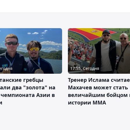
Сегодня
17:55, Сегодня
танские гребцы
Тренер Ислама считае
али два "золота" на
Махачев может стать
 чемпионата Азии в
величайшим бойцом 
и
истории ММА