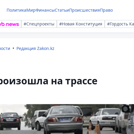
Политика
Мир
Финансы
Статьи
Происшествия
Право
#Спецпроекты
#Новая Конституция
#Гордость К
вости
Редакция Zakon.kz
роизошла на трассе