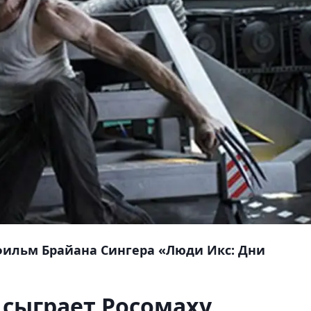
 фильм Брайана Сингера «Люди Икс: Дни
 сыграет Росомаху