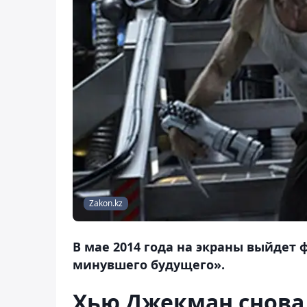
Zakon.kz
В мае 2014 года на экраны выйдет
минувшего будущего».
Хью Джекман снова