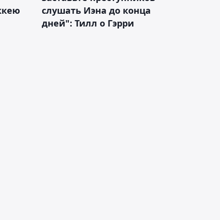
оккею
слушать Иэна до конца
дней": Тилл о Гэрри