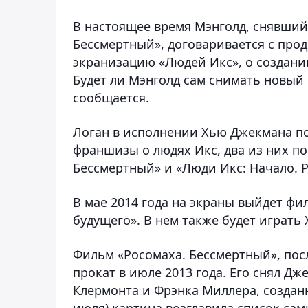
В настоящее время Мэнголд, снявший
Бессмертный», договаривается с про
экранизацию «Людей Икс», о создани
Будет ли Мэнголд сам снимать новый 
сообщается.
Логан в исполнении Хью Джекмана п
франшизы о людях Икс, два из них п
Бессмертный» и «Люди Икс: Начало. 
В мае 2014 года на экраны выйдет ф
будущего». В нем также будет играть
Фильм «Росомаха. Бессмертный», пос
прокат в июле 2013 года. Его снял Д
Клермонта и Фрэнка Миллера, созданн
июля) картина возглавила список са