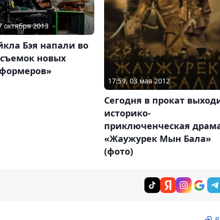
17 октября 2013
кла Бэя напали во
 съемок новых
сформеров»
17:59, 03 мая 2012
Сегодня в прокат выход
историко-
приключенческая драм
«Жаужурек Мын Бала»
(фото)
В