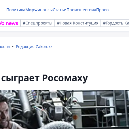
Политика
Мир
Финансы
Статьи
Происшествия
Право
#Спецпроекты
#Новая Конституция
#Гордость К
вости
Редакция Zakon.kz
 сыграет Росомаху