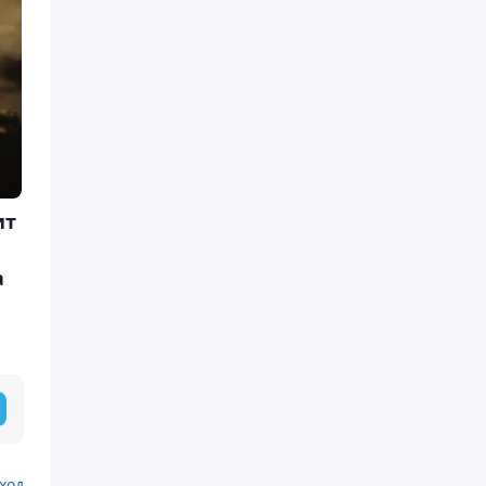
ит
а
ход