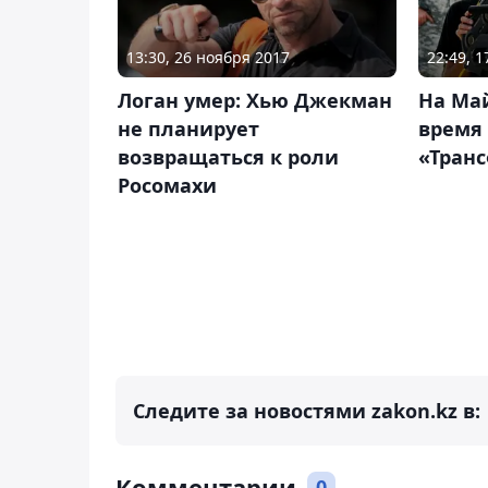
13:30, 26 ноября 2017
22:49, 
Логан умер: Хью Джекман
На Май
не планирует
время
возвращаться к роли
«Тран
Росомахи
Следите за новостями zakon.kz в:
Комментарии
0