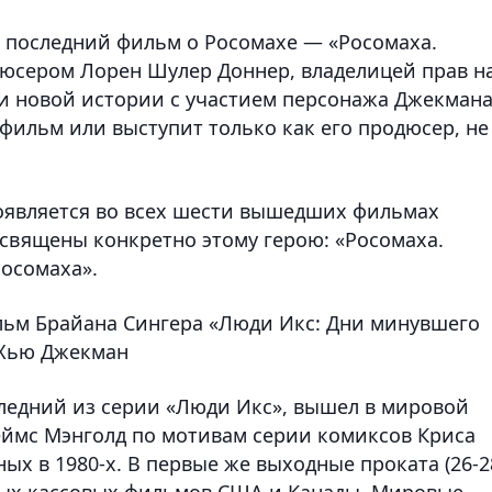
 последний фильм о Росомахе — «Росомаха.
дюсером Лорен Шулер Доннер, владелицей прав н
и новой истории с участием персонажа Джекмана
фильм или выступит только как его продюсер, не
оявляется во всех шести вышедших фильмах
освящены конкретно этому герою: «Росомаха.
Росомаха».
ильм Брайана Сингера «Люди Икс: Дни минувшего
 Хью Джекман
ледний из серии «Люди Икс», вышел в мировой
жеймс Мэнголд по мотивам серии комиксов Криса
ых в 1980-х. В первые же выходные проката (26-2
мых кассовых фильмов США и Канады. Мировые