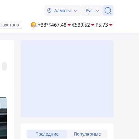
Алматы
Рус
+33°
$
467.48
€
539.52
₽
5.73
азахстана
Последние
Популярные