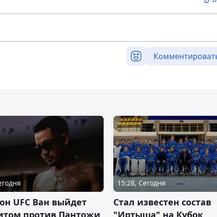
Комментироват
Сегодня
15:28, Сегодня
он UFC Ван выйдет
Стал известен состав
итом против Пантожи
"Иртыша" на Кубок