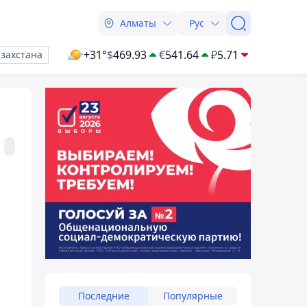
Алматы
Рус
+31°
$
469.93
€
541.64
₽
5.71
азахстана
Последние
Популярные