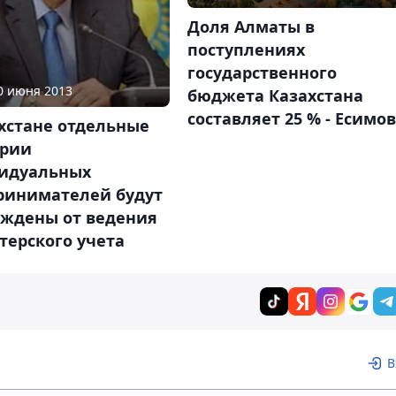
Доля Алматы в
поступлениях
государственного
10 июня 2013
бюджета Казахстана
составляет 25 % - Есимов
хстане отдельные
ории
идуальных
ринимателей будут
ождены от ведения
терского учета
В