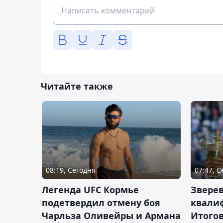
Читайте также
08:19, Сегодня
07:47, 
Легенда UFC Кормье
Зверев
подетвердил отмену боя
квали
Чарльза Оливейры и Армана
Итогов