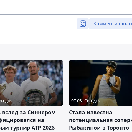
Комментироват
Сегодня
07:08, Сегодня
 вслед за Синнером
Cтала известна
фицировался на
потенциальная сопер
ый турнир ATP-2026
Рыбакиной в Торонто