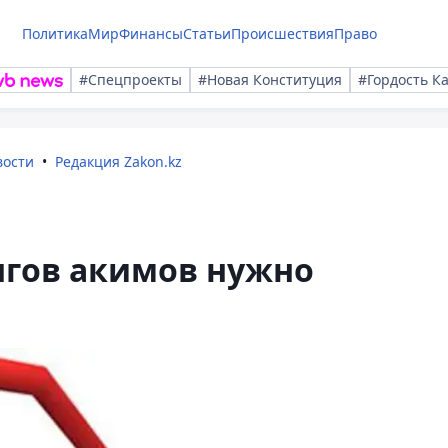
Политика
Мир
Финансы
Статьи
Происшествия
Право
#Спецпроекты
#Новая Конституция
#Гордость К
вости
Редакция Zakon.kz
нгов акимов нужно