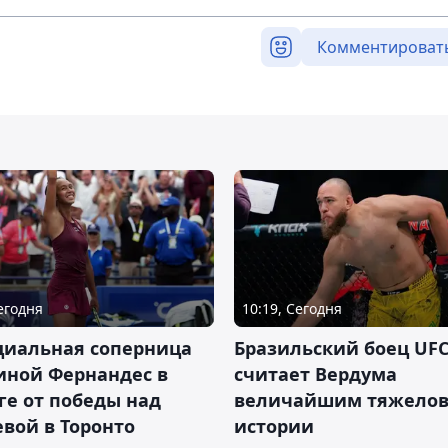
Комментироват
Сегодня
10:19, Сегодня
циальная соперница
Бразильский боец UFC
иной Фернандес в
считает Вердума
ге от победы над
величайшим тяжелов
вой в Торонто
истории