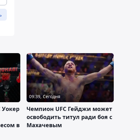
ь
09:39, Сегодня
 Уокер
Чемпион UFC Гейджи может
освободить титул ради боя с
есом в
Махачевым