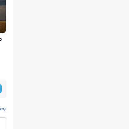
р
ход