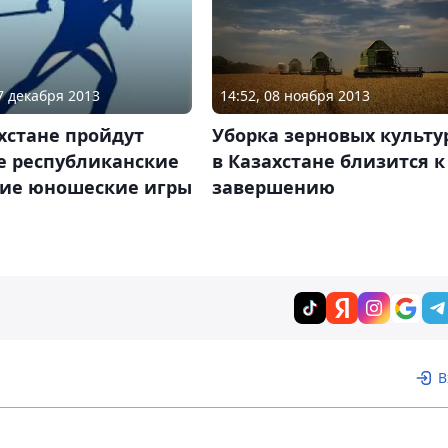
07 декабря 2013
14:52, 08 ноября 2013
хстане пройдут
Уборка зерновых культу
е республиканские
в Казахстане близится к
кие юношеские игры
завершению
В