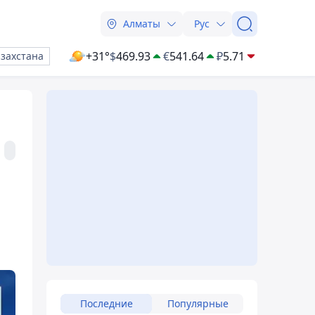
Алматы
Рус
+31°
$
469.93
€
541.64
₽
5.71
азахстана
Последние
Популярные