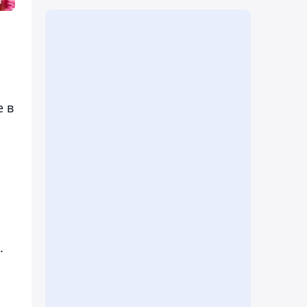
е в
.