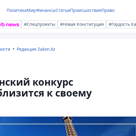
Политика
Мир
Финансы
Статьи
Происшествия
Право
#Спецпроекты
#Новая Конституция
#Гордость К
вости
Редакция Zakon.kz
нский конкурс
лизится к своему