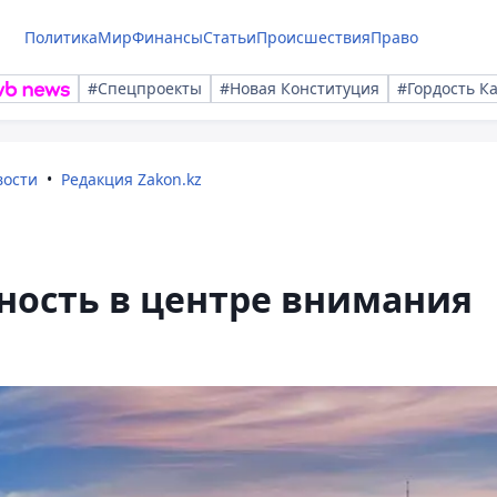
Политика
Мир
Финансы
Статьи
Происшествия
Право
#Спецпроекты
#Новая Конституция
#Гордость К
вости
Редакция Zakon.kz
ность в центре внимания