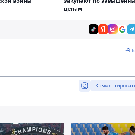
ской войны
закупают по завышенн
ценам
В
Комментироват