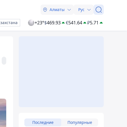
Алматы
Рус
+23°
$
469.93
€
541.64
₽
5.71
азахстана
Последние
Популярные