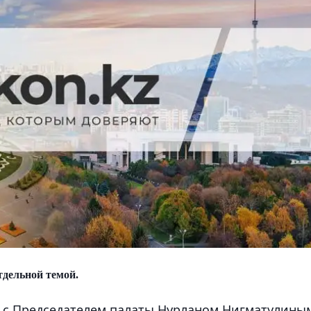
тдельной темой.
е с Председателем палаты Нурланом Нигматулины