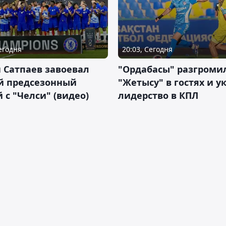
Сегодня
20:03, Сегодня
 Сатпаев завоевал
"Ордабасы" разгроми
й предсезонный
"Жетысу" в гостях и у
 с "Челси" (видео)
лидерство в КПЛ