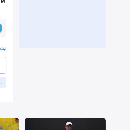
ым
ход
ь