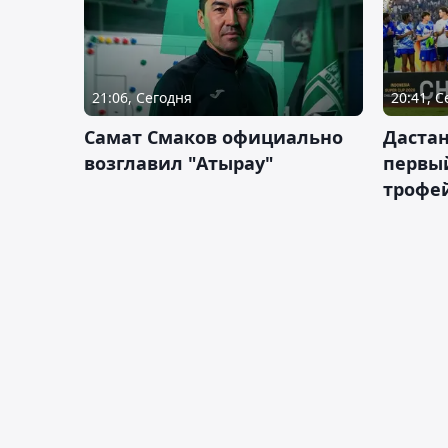
21:06, Сегодня
20:41, 
Самат Смаков официально
Дастан
возглавил "Атырау"
первы
трофей