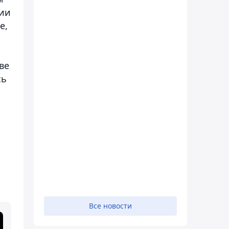
ции
е,
ве
сь
Все новости