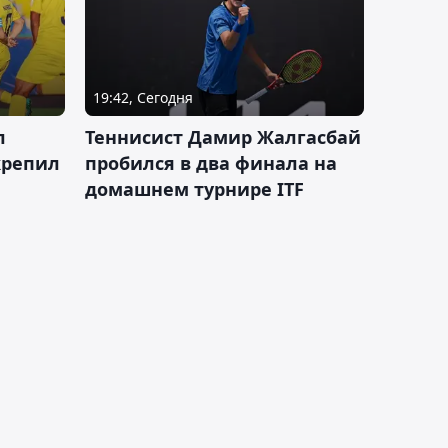
19:42, Сегодня
л
Теннисист Дамир Жалгасбай
крепил
пробился в два финала на
домашнем турнире ITF