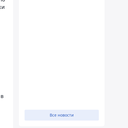
ки
 в
Все новости