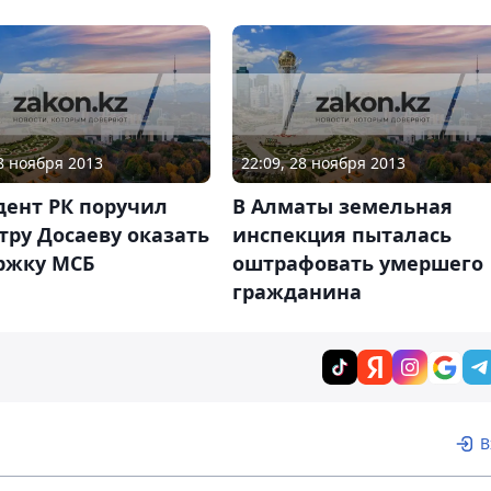
28 ноября 2013
22:09, 28 ноября 2013
дент РК поручил
В Алматы земельная
ру Досаеву оказать
инспекция пыталась
ржку МСБ
оштрафовать умершего
гражданина
В