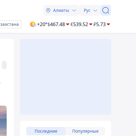
Алматы
Рус
+20°
$
467.48
€
539.52
₽
5.73
азахстана
о
Последние
Популярные