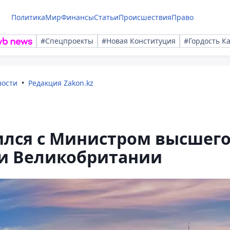
Политика
Мир
Финансы
Статьи
Происшествия
Право
#Спецпроекты
#Новая Конституция
#Гордость К
вости
Редакция Zakon.kz
ился с Министром высшег
ки Великобритании