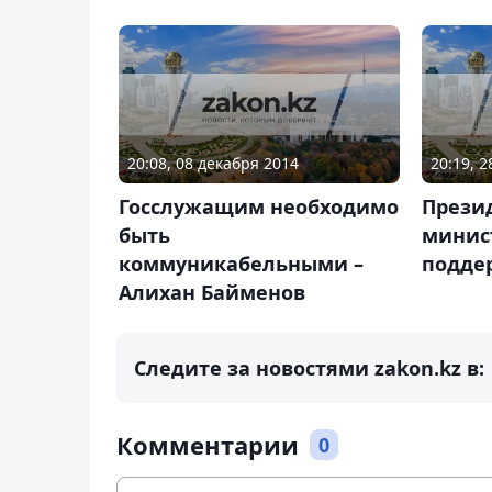
20:08, 08 декабря 2014
20:19, 
Госслужащим необходимо
Прези
быть
минист
коммуникабельными –
подде
Алихан Байменов
Следите за новостями zakon.kz в:
Комментарии
0