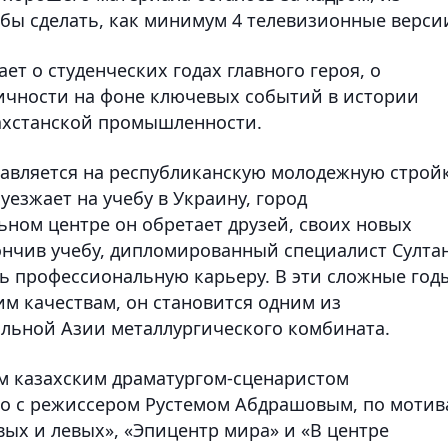
 бы сделать, как минимум 4 телевизионные верси
ет о студенческих годах главного героя, о
ичности на фоне ключевых событий в истории
захстанской промышленности.
равляется на республиканскую молодежную стройк
 уезжает на учебу в Украину, город
ьном центре он обретает друзей, своих новых
кончив учебу, дипломированный специалист Султа
ь профессиональную карьеру. В эти сложные год
им качествам, он становится одним из
льной Азии металлургического комбината.
м казахским драматургом-сценаристом
о с режиссером Рустемом Абдрашовым, по мотив
вых и левых», «Эпицентр мира» и «В центре