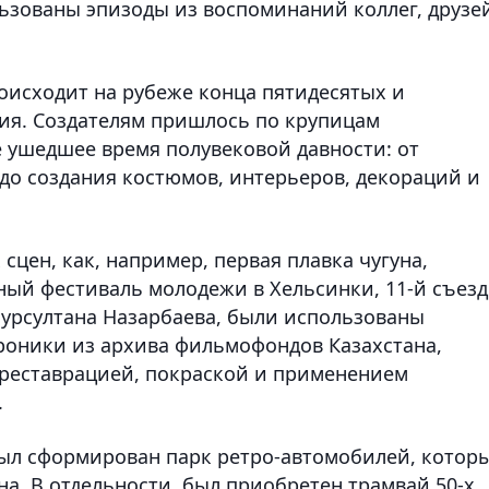
льзованы эпизоды из воспоминаний коллег, друзе
оисходит на рубеже конца пятидесятых и
ия. Создателям пришлось по крупицам
 ушедшее время полувековой давности: от
до создания костюмов, интерьеров, декораций и
 сцен, как, например, первая плавка чугуна,
ный фестиваль молодежи в Хельсинки, 11-й съезд
урсултана Назарбаева, были использованы
роники из архива фильмофондов Казахстана,
 реставрацией, покраской и применением
.
был сформирован парк ретро-автомобилей, котор
на. В отдельности, был приобретен трамвай 50-х