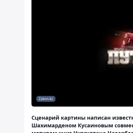
Zakon.kz
Сценарий картины написан извест
Шахимарденом Кусаиновым совмес
мотивам книг Нурсултана Назарбае