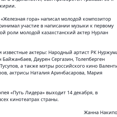
шкирии.
 «Железная гора» написал молодой композитор
ринимал участие в написании музыки к первому
ной роли молодой казахстанский актер Нурлан
и известные актеры: Народный артист РК Нуржум
 Байжанбаев, Даурен Сергазин, Толепберген
Тусупов, а также мэтры российского кино Валент
уров, актрисы Наталия Аринбасарова, Мария
ея «Путь Лидера» выходит 14 декабря, в
сех кинотеатрах страны.
Жанна Накип