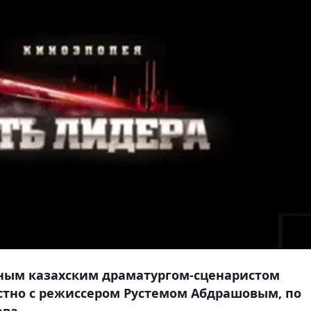
ным казахским драматургом-сценаристом
тно с режиссером Рустемом Абдрашовым, по
ва.