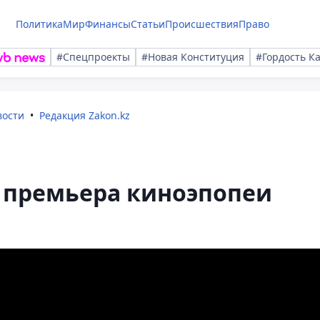
Политика
Мир
Финансы
Статьи
Происшествия
Право
#Спецпроекты
#Новая Конституция
#Гордость К
вости
Редакция Zakon.kz
ь премьера киноэпопеи