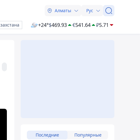
Алматы
Рус
+24°
$
469.93
€
541.64
₽
5.71
азахстана
Последние
Популярные