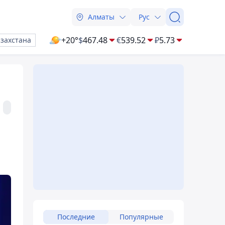
Алматы
Рус
+20°
$
467.48
€
539.52
₽
5.73
азахстана
Последние
Популярные