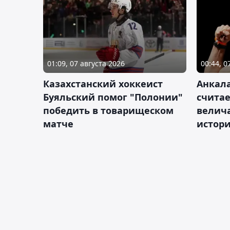
01:09, 07 августа 2026
00:44, 0
Казахстанский хоккеист
Анкала
Буяльский помог "Полонии"
счита
победить в товарищеском
велич
матче
истор