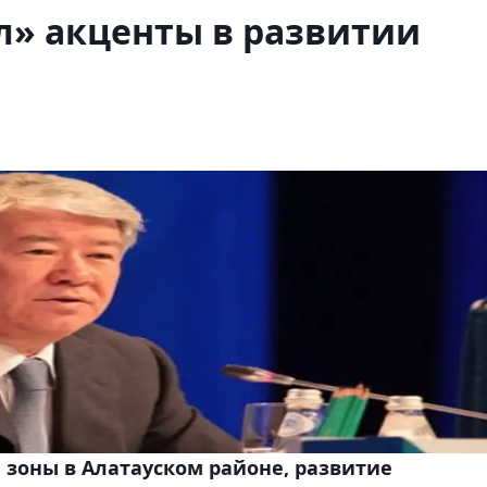
л» акценты в развитии
 зоны в Алатауском районе, развитие