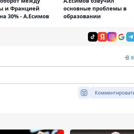
ооборот между
А.Есимов озвучил
ы и Францией
основные проблемы в
на 30% - А.Есимов
образовании
В
Комментироват