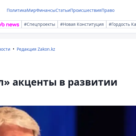
Политика
Мир
Финансы
Статьи
Происшествия
Право
#Спецпроекты
#Новая Конституция
#Гордость К
вости
Редакция Zakon.kz
л» акценты в развитии