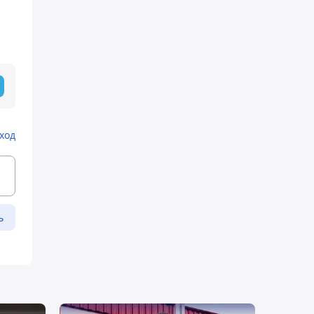
ход
ь