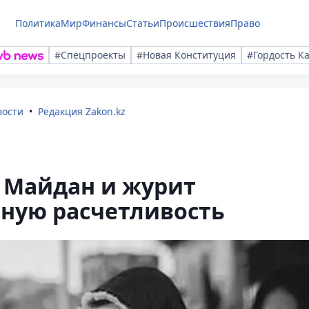
Политика
Мир
Финансы
Статьи
Происшествия
Право
#Спецпроекты
#Новая Конституция
#Гордость К
вости
Редакция Zakon.kz
 Майдан и журит
чную расчетливость