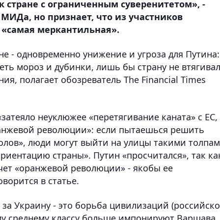
к стране с ограниченным суверенитетом», -
 МИДа, но признает, что из участников
 «самая меркантильная».
е - одновременно унижение и угроза для Путина:
еть мороз и дубинки, лишь бы страну не втягива
ия, полагает обозреватель The Financial Times
затеяло неуклюжее «перетягивание каната» с ЕС,
анжевой революции»: если пытаешься решить
олов», люди могут выйти на улицы такими толпам
риентацию страны». Путин «просчитался», так ка
чет «оранжевой революции» - якобы ее
ворится в статье.
а за Украину - это борьба цивилизаций (российск
ому среднему классу больше импонируют Варшава,