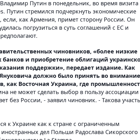
 Владимир Путин в понедельник, во время визита
es. Путин стремился подчеркнуть экономические
 если, как Армения, примет сторону России. Он
удилась погрузиться в суть соглашений с ЕС и
предполагают.
равительственных чиновников, «более низкие
их банков и приобретение облигаций украинск
оказания поддержки», передает издание. Как
 Януковича должно было принять во внимани
в, как Восточная Украина, где промышленнос
на не может сделать выбор в пользу ассоциации
ет без России, - заявил чиновник. - Такова участ
ся к Украине как к стране с ограниченным
ра иностранных дел Польши Радослава Сикорского
бликованному в La Stampa.