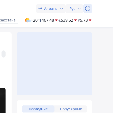
Алматы
Рус
+20°
$
467.48
€
539.52
₽
5.73
азахстана
Последние
Популярные