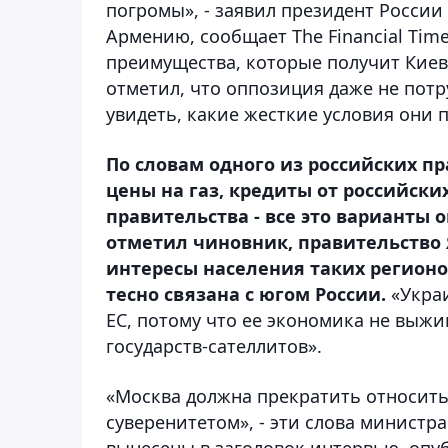
погромы», - заявил президент России
Армению, сообщает The Financial Tim
преимущества, которые получит Киев,
отметил, что оппозиция даже не потр
увидеть, какие жесткие условия они 
По словам одного из российских п
цены на газ, кредиты от российск
правительства - все это варианты 
отметил чиновник, правительство
интересы населения таких регионо
тесно связана с югом России.
«Украи
ЕС, потому что ее экономика не выжив
государств-сателлитов».
«Москва должна прекратить относить
суверенитетом», - эти слова минист
вынесены в заголовок интервью, опу