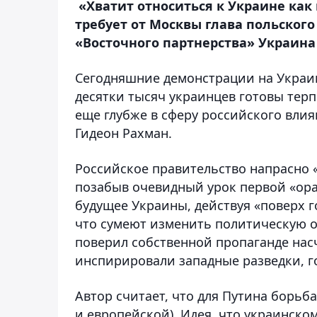
«Хватит относиться к Украине как 
требует от Москвы глава польского
«Восточного партнерства» Украина
Сегодняшние демонстрации на Украин
десятки тысяч украинцев готовы терп
еще глубже в сферу российского влиян
Гидеон Рахман.
Российское правительство напрасно «
позабыв очевидный урок первой «ор
будущее Украины, действуя «поверх г
что сумеют изменить политическую о
поверил собственной пропаганде нас
инспирировали западные разведки, го
Автор считает, что для Путина борьб
и европейской). Идея, что украинск