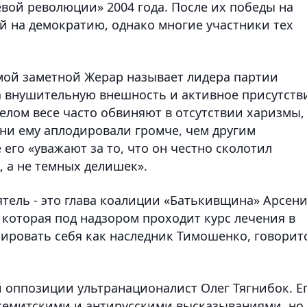
евой революции» 2004 года. После их победы на
й на демократию, однако многие участники тех
амой заметной Жерар называет лидера партии
а внушительную внешность и активное присутств
елом весе часто обвиняют в отсутствии харизмы, 
 дни ему аплодировали громче, чем другим
его «уважают за то, что он честно сколотил
, а не темных делишек».
ель - это глава коалиции «Батькивщина» Арсен
, которая под надзором проходит курс лечения в
ировать себя как наследник Тимошенко, говорит
 оппозиции ультранационалист Олег Тягнибок. Е
семитскими и антирусскими высказываниями, но 