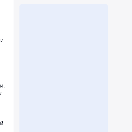
ли
и,
к
ой