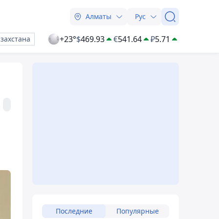
Алматы
Рус
+23°
$
469.93
€
541.64
₽
5.71
азахстана
Последние
Популярные