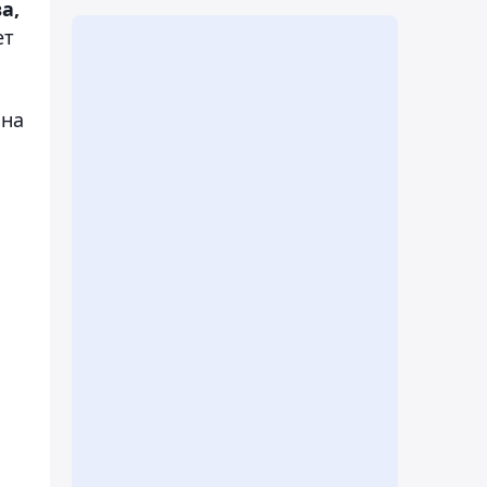
а,
ет
ана