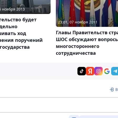
05 ноября 2013
тельство будет
23:01, 07 ноября 2011
дельно
Главы Правительств стр
шивать ход
ШОС обсуждают вопрос
нения поручений
многостороннего
государства
сотрудничества
В