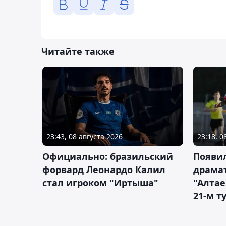
Читайте также
23:43, 08 августа 2026
23:18, 0
Официально: бразильский
Появи
форвард Леонардо Калил
драма
стал игроком "Иртыша"
"Алта
21-м т