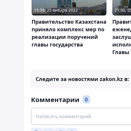
15:59, 25 января 2022
21:00, 
Правительство Казахстана
Прави
приняло комплекс мер по
ежене
реализации поручений
заслу
главы государства
испол
Главы 
Следите за новостями zakon.kz в:
Комментарии
0