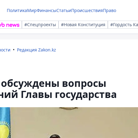
Политика
Мир
Финансы
Статьи
Происшествия
Право
#Спецпроекты
#Новая Конституция
#Гордость К
вости
Редакция Zakon.kz
К обсуждены вопросы
ий Главы государства