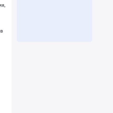
ия,
ов