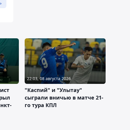
ь
22:03, 08 августа 2026
ист
"Каспий" и "Улытау"
крыл
сыграли вничью в матче 21-
нкт-
го тура КПЛ