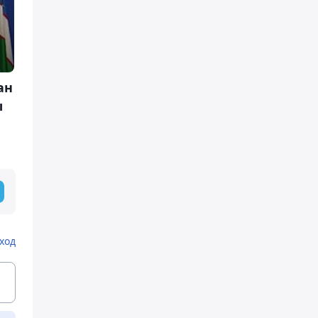
ан
ы
ход