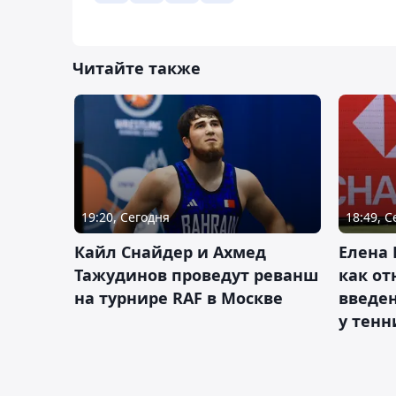
Читайте также
19:20, Сегодня
18:49, 
Кайл Снайдер и Ахмед
Елена 
Тажудинов проведут реванш
как от
на турнире RAF в Москве
введен
у тенн