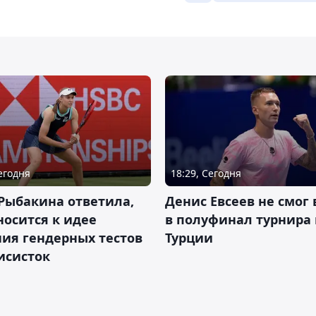
Сегодня
18:29, Сегодня
Рыбакина ответила,
Денис Евсеев не смог
носится к идее
в полуфинал турнира 
ия гендерных тестов
Турции
исисток