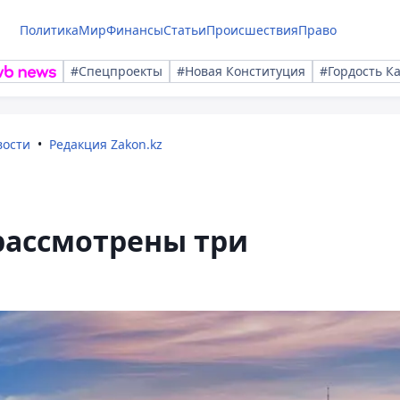
Политика
Мир
Финансы
Статьи
Происшествия
Право
#Спецпроекты
#Новая Конституция
#Гордость К
вости
Редакция Zakon.kz
рассмотрены три