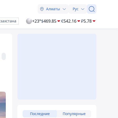
Алматы
Рус
+23°
$
469.85
€
542.16
₽
5.78
азахстана
Последние
Популярные