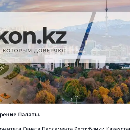
рение Палаты.
омитета Сената Парламента Республики Казахста