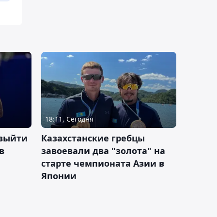
18:11, Сегодня
 выйти
Казахстанские гребцы
в
завоевали два "золота" на
старте чемпионата Азии в
Японии