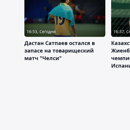
16:53, Сегодня
16:37, 
Дастан Сатпаев остался в
Казахс
запасе на товарищеский
Жиенб
матч "Челси"
чемпи
Испан