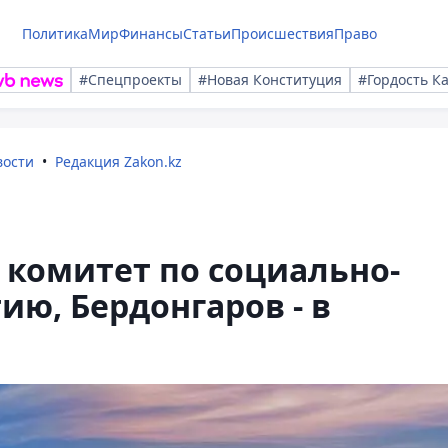
Политика
Мир
Финансы
Статьи
Происшествия
Право
#Спецпроекты
#Новая Конституция
#Гордость К
вости
Редакция Zakon.kz
 комитет по социально-
ию, Бердонгаров - в