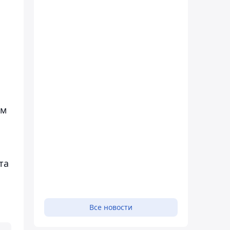
ем
та
Все новости