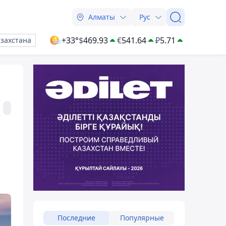
Алматы
Рус
+33°
$
469.93
€
541.64
₽
5.71
азахстана
Последние
Популярные