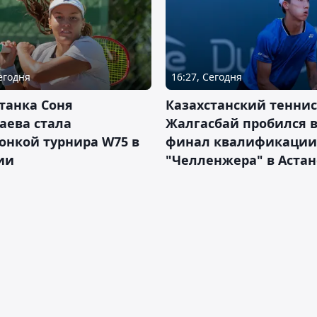
Сегодня
16:27, Сегодня
танка Соня
Казахстанский теннис
аева стала
Жалгасбай пробился 
онкой турнира W75 в
финал квалификации
ии
"Челленжера" в Астан