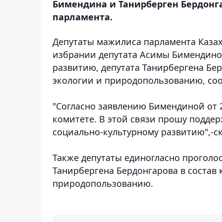
Бимендина и Танирберген Бердонг
парламента.
Депутаты мажилиса парламента Казах
избрании депутата Асимы Бимендиной
развитию, депутата Танирбергена Бер
экологии и природопользованию, с
"Согласно заявлению Бимендиной от 
комитете. В этой связи прошу подде
социально-культурному развитию",-ск
Также депутаты единогласно проголо
Танирбергена Бердонгарова в состав 
природопользованию.