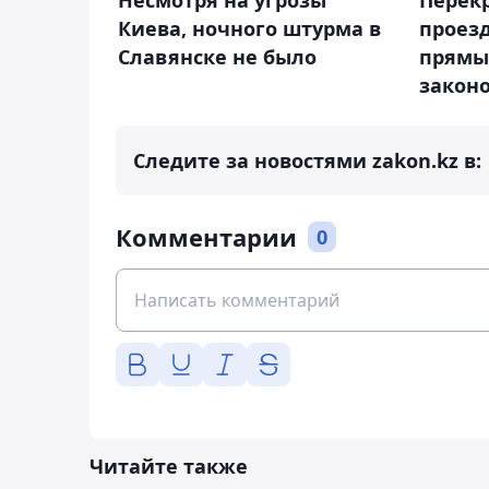
Несмотря на угрозы
Перек
Киева, ночного штурма в
проез
Славянске не было
прямы
закон
Следите за новостями zakon.kz в:
Комментарии
0
Читайте также