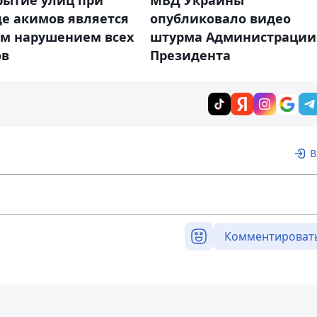
рытие улиц при
МВД Украины
де акимов является
опубликовало видео
м нарушением всех
штурма Администрации
ов
Президента
В
Комментироват