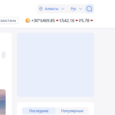
Алматы
Рус
+30°
$
469.85
€
542.16
₽
5.78
азахстана
Последние
Популярные