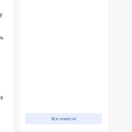
у
ть
их
Все новости