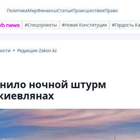
Политика
Мир
Финансы
Статьи
Происшествия
Право
#Спецпроекты
#Новая Конституция
#Гордость К
вости
Редакция Zakon.kz
нило ночной штурм
 киевлянах