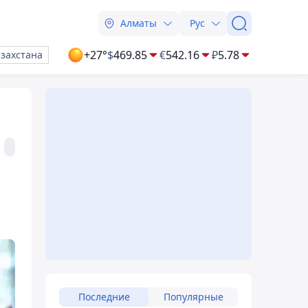
Алматы
Рус
+27°
$
469.85
€
542.16
₽
5.78
азахстана
Последние
Популярные