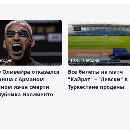
Сегодня
10:43, Сегодня
 Оливейра отказался
Все билеты на матч
анша с Арманом
"Кайрат" – "Левски" в
ном из-за смерти
Туркестане проданы
лубника Насименто