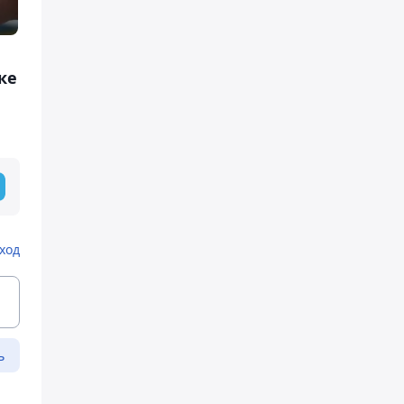
ке
ход
ь