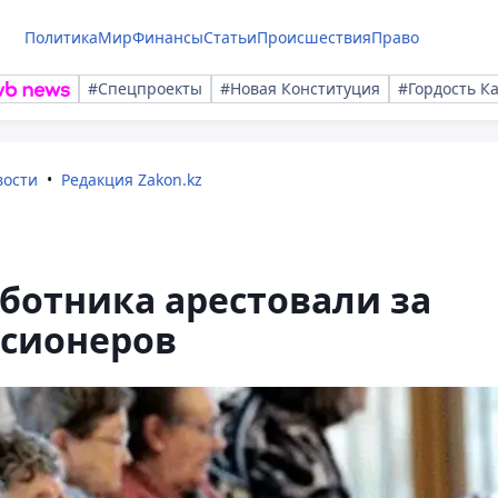
Политика
Мир
Финансы
Статьи
Происшествия
Право
#Спецпроекты
#Новая Конституция
#Гордость К
вости
Редакция Zakon.kz
ботника арестовали за
нсионеров