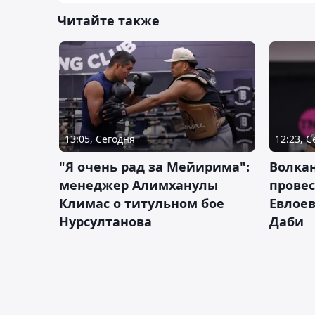
Читайте также
13:05, Сегодня
12:23, 
"Я очень рад за Мейирима":
Волка
менеджер Алимханулы
провес
Климас о титульном бое
Евлоев
Нурсултанова
Даби