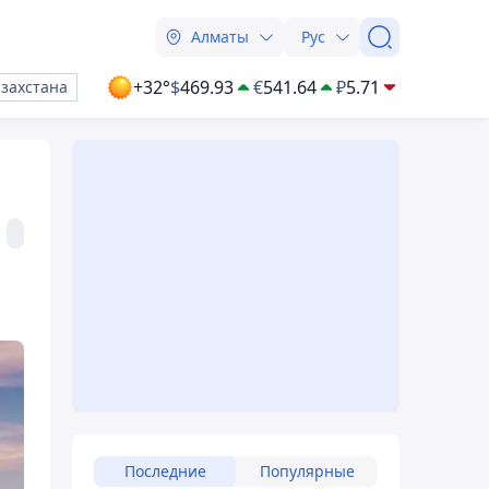
Алматы
Рус
+32°
$
469.93
€
541.64
₽
5.71
азахстана
Последние
Популярные