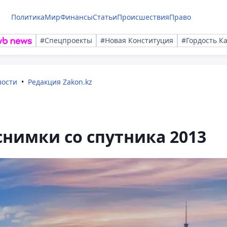
Политика
Мир
Финансы
Статьи
Происшествия
Право
#Спецпроекты
#Новая Конституция
#Гордость К
вости
Редакция Zakon.kz
нимки со спутника 2013