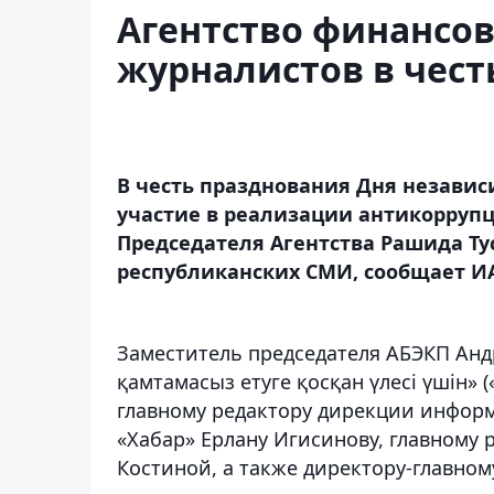
Агентство финансо
журналистов в чест
В честь празднования Дня независ
участие в реализации антикорруп
Председателя Агентства Рашида Т
республиканских СМИ, сообщает ИА
Заместитель председателя АБЭКП Анд
қамтамасыз етуге қосқан үлесі үшін» 
главному редактору дирекции инфор
«Хабар» Ерлану Игисинову, главному 
Костиной, а также директору-главном