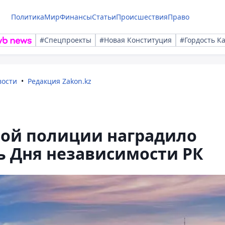
Политика
Мир
Финансы
Статьи
Происшествия
Право
#Спецпроекты
#Новая Конституция
#Гордость К
вости
Редакция Zakon.kz
вой полиции наградило
ь Дня независимости РК