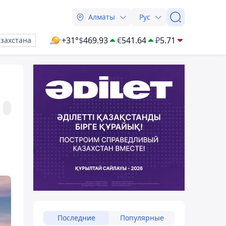
Алматы
Рус
+31°
$
469.93
€
541.64
₽
5.71
азахстана
Последние
Популярные