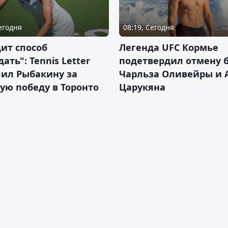
Сегодня
08:19, Сегодня
ит способ
Легенда UFC Кормье
ать": Tennis Letter
подетвердил отмену 
лил Рыбакину за
Чарльза Оливейры и 
ую победу в Торонто
Царукяна