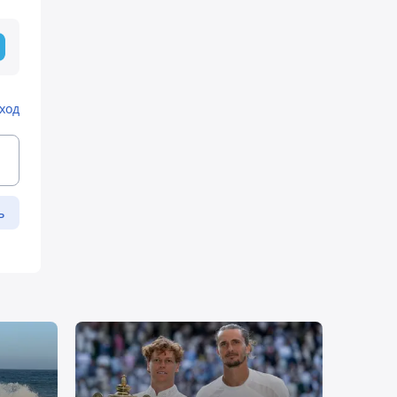
ход
ь