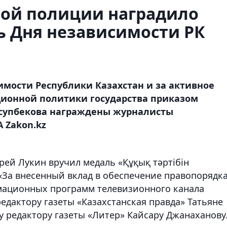
вой полиции наградило
ь Дня независимости РК
имости Республики Казахстан и за активное
ционной политики государства приказом
усупбекова награждены журналисты
 Zakon.kz
рей Лукин вручил медаль «Құқық тәртібін
(«За внесенный вклад в обеспечение правопорядка
мационных программ телевизионного канала
редактору газеты «Казахстанская правда» Татьяне
у редактору газеты «Литер» Кайсару Джанаханову