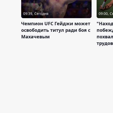
09:39, Сегодня
09:00, 
Чемпион UFC Гейджи может
"Наход
освободить титул ради боя с
побежд
Махачевым
похва
трудов