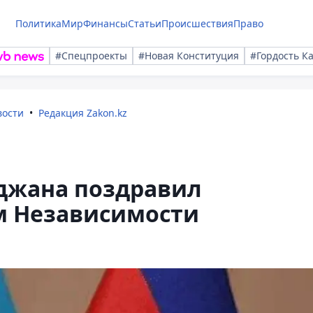
Политика
Мир
Финансы
Статьи
Происшествия
Право
#Спецпроекты
#Новая Конституция
#Гордость К
вости
Редакция Zakon.kz
джана поздравил
м Независимости