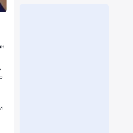
ан
о
о
и