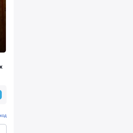
х
ход