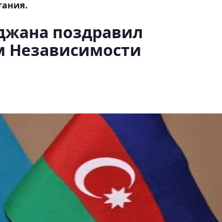
тания.
джана поздравил
м Независимости