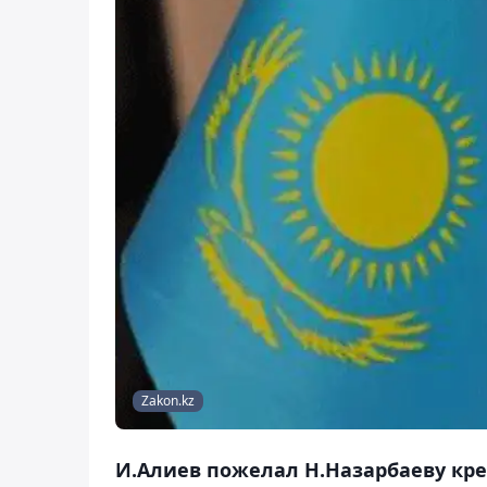
Zakon.kz
И.Алиев пожелал Н.Назарбаеву креп