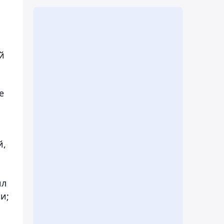
,
й
е
й,
ил
и;