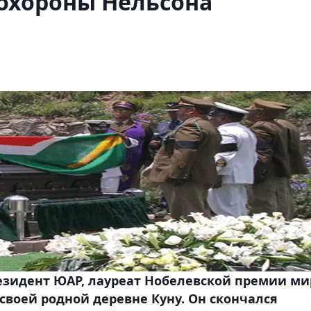
охороны Нельсона
езидент ЮАР, лауреат Нобелевской премии ми
своей родной деревне Куну. Он скончался