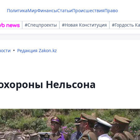
Политика
Мир
Финансы
Статьи
Происшествия
Право
#Спецпроекты
#Новая Конституция
#Гордость К
вости
Редакция Zakon.kz
охороны Нельсона