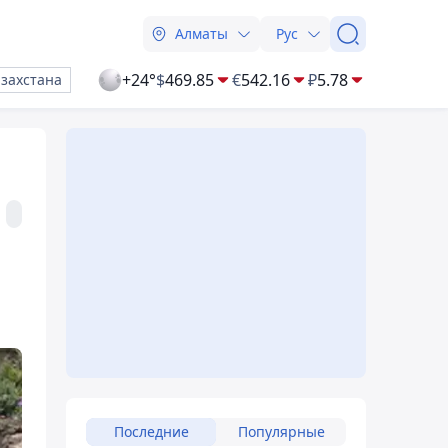
Алматы
Рус
+24°
$
469.85
€
542.16
₽
5.78
азахстана
Последние
Популярные