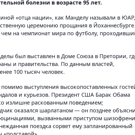
ельной болезни в возрасте 95 лет.
иной «отца нации», как Манделу называли в ЮАР
жественную церемонию прощания в Йоханнесбурге
 чем на чемпионат мира по футболу, проходивши
нделы был выставлен в Доме Союза в Претории, гд
аны и правительства. По данным властей,
енее 100 тысяч человек.
 помимо выступления высокопоставленных госте
ндалов и курьезов. Президент США Барак Обама
ко излишне раскованным поведением;
дчик оказался шарлатаном — он позднее объясн
люцинациями, вызванными приступом шизофрени
 нежданная поездка сорвет ему запланированный
ы «подставой».