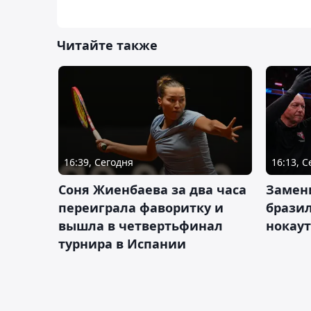
Читайте также
16:39, Сегодня
16:13, 
Соня Жиенбаева за два часа
Замен
переиграла фаворитку и
брази
вышла в четвертьфинал
нокау
турнира в Испании