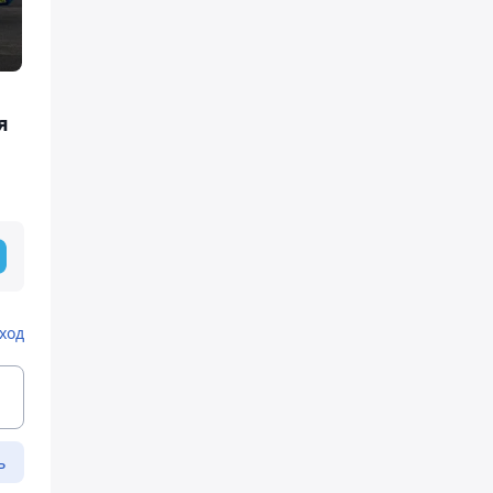
я
ход
ь