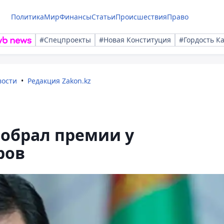
Политика
Мир
Финансы
Статьи
Происшествия
Право
#Спецпроекты
#Новая Конституция
#Гордость К
вости
Редакция Zakon.kz
обрал премии у
ров