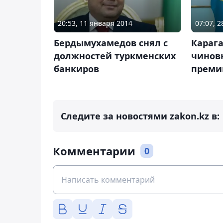
20:53, 11 января 2014
07:07, 
Бердымухамедов снял с
Караг
должностей туркменских
чинов
банкиров
премию
Следите за новостями zakon.kz в:
Комментарии
0