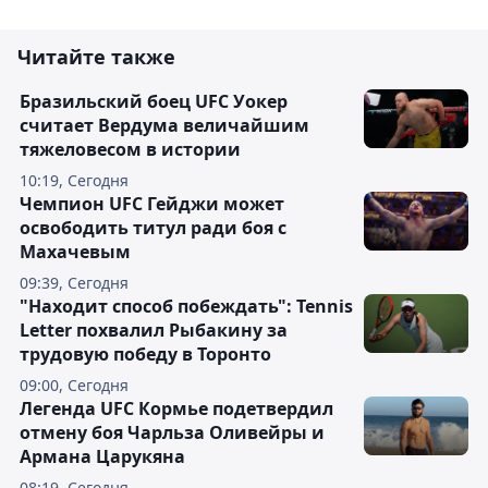
Читайте также
Бразильский боец UFC Уокер
считает Вердума величайшим
тяжеловесом в истории
10:19, Сегодня
Чемпион UFC Гейджи может
освободить титул ради боя с
Махачевым
09:39, Сегодня
"Находит способ побеждать": Tennis
Letter похвалил Рыбакину за
трудовую победу в Торонто
09:00, Сегодня
Легенда UFC Кормье подетвердил
отмену боя Чарльза Оливейры и
Армана Царукяна
08:19, Сегодня