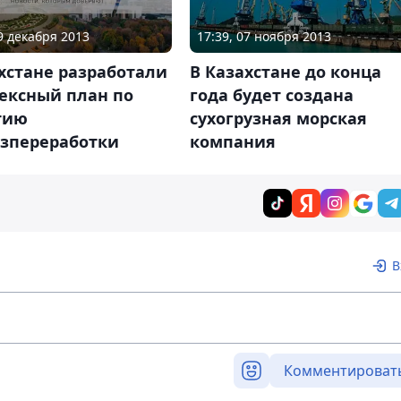
19 декабря 2013
17:39, 07 ноября 2013
хстане разработали
В Казахстане до конца
ексный план по
года будет создана
тию
сухогрузная морская
озпереработки
компания
В
Комментироват