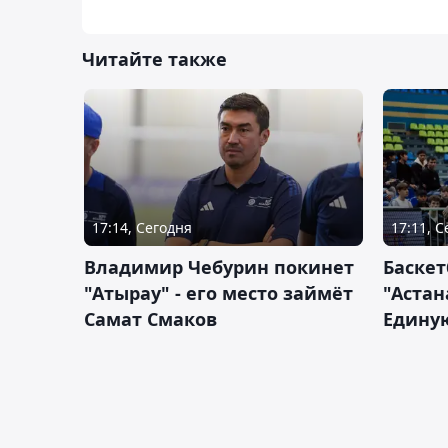
Читайте также
17:14, Сегодня
17:11, 
Владимир Чебурин покинет
Баске
"Атырау" - его место займёт
"Астан
Самат Смаков
Единую