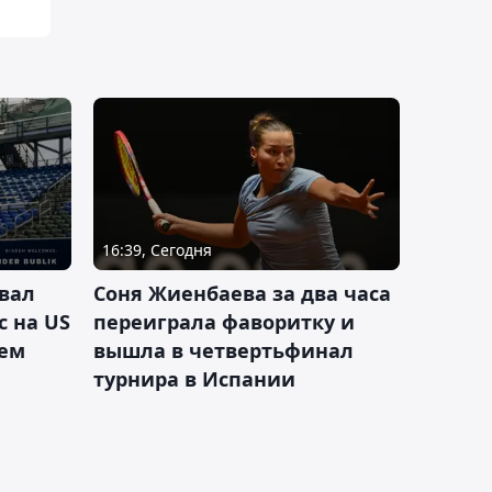
16:39, Сегодня
вал
Соня Жиенбаева за два часа
с на US
переиграла фаворитку и
ием
вышла в четвертьфинал
турнира в Испании