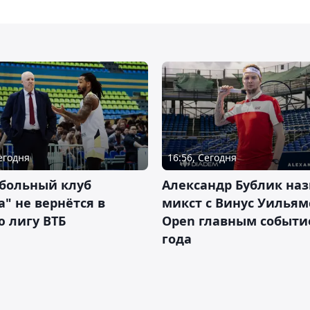
Сегодня
16:56, Сегодня
тбольный клуб
Александр Бублик наз
а" не вернётся в
микст с Винус Уильям
 лигу ВТБ
Open главным событ
года