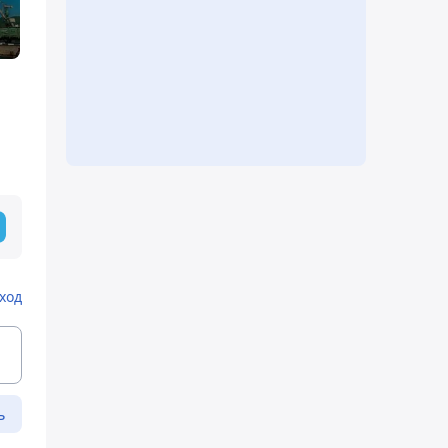
ход
ь