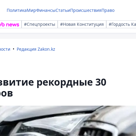
Политика
Мир
Финансы
Статьи
Происшествия
Право
#Спецпроекты
#Новая Конституция
#Гордость К
вости
Редакция Zakon.kz
азвитие рекордные 30
ров