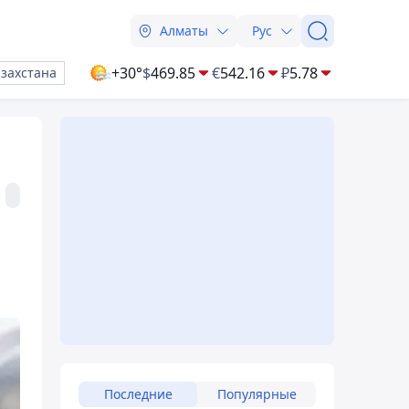
Алматы
Рус
+30°
$
469.85
€
542.16
₽
5.78
азахстана
Последние
Популярные