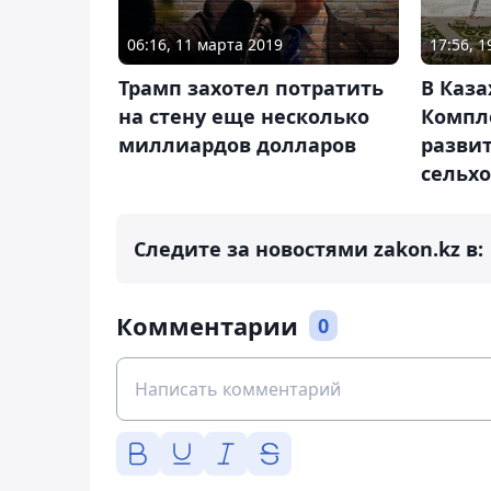
17:56, 
06:16, 11 марта 2019
В Каза
Трамп захотел потратить
Компл
на стену еще несколько
разви
миллиардов долларов
сельх
Следите за новостями zakon.kz в:
Комментарии
0