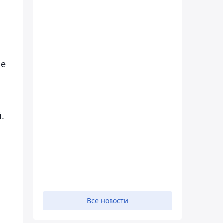
ие
.
я
Все новости