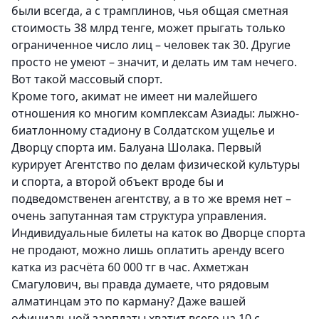
были всегда, а с трамплинов, чья общая сметная
стоимость 38 млрд тенге, может прыгать только
ограниченное число лиц – человек так 30. Другие
просто не умеют – значит, и делать им там нечего.
Вот такой массовый спорт.
Кроме того, акимат не имеет ни малейшего
отношения ко многим комплексам Азиады: лыжно-
биатлонному стадиону в Солдатском ущелье и
Дворцу спорта им. Балуана Шолака. Первый
курирует Агентство по делам физической культуры
и спорта, а второй объект вроде бы и
подведомственен агентству, а в то же время нет –
очень запутанная там структура управления.
Индивидуальные билеты на каток во Дворце спорта
не продают, можно лишь оплатить аренду всего
катка из расчёта 60 000 тг в час. Ахметжан
Смагулович, вы правда думаете, что рядовым
алматинцам это по карману? Даже вашей
официальной зарплаты хватит всего на 10 с