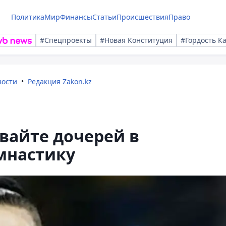
Политика
Мир
Финансы
Статьи
Происшествия
Право
#Спецпроекты
#Новая Конституция
#Гордость К
вости
Редакция Zakon.kz
вайте дочерей в
мнастику