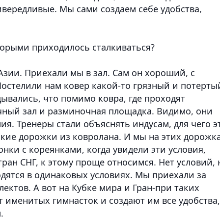
ивередливые. Мы сами создаем себе удобства,
торыми приходилось сталкиваться?
Азии. Приехали мы в зал. Сам он хороший, с
Постелили нам ковер какой-то грязный и потерты
ывались, что помимо ковра, где проходят
чный зал и разминочная площадка. Видимо, они
я. Тренеры стали объяснять индусам, для чего э
узкие дорожки из ковролана. И мы на этих дорожк
онки с кореянками, когда увидели эти условия,
тран СНГ, к этому проще относимся. Нет условий, 
ходятся в одинаковых условиях. Мы приехали за
лектов. А вот на Кубке мира и Гран-при таких
т именитых гимнасток и создают им все удобства,
.