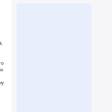
й.
то
ах
ну