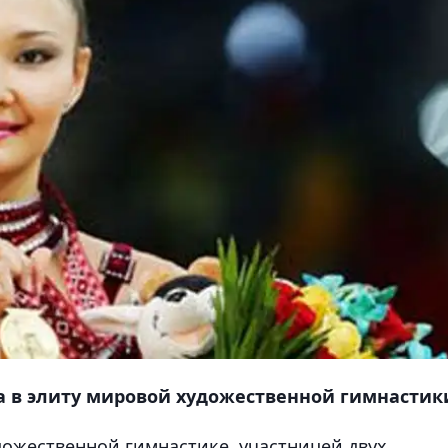
а в элиту мировой художественной гимнастик
дожественной гимнастике, участницей двух