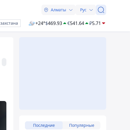
Алматы
Рус
+24°
$
469.93
€
541.64
₽
5.71
азахстана
Последние
Популярные