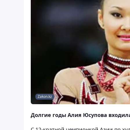
Zakon.kz
Долгие годы Алия Юсупова входил
С 12-кратной чемпионкой Азии по ху