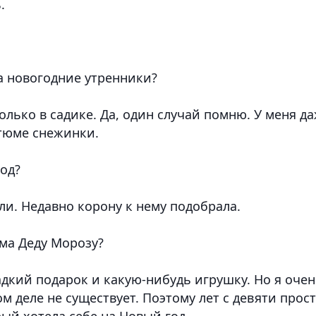
.
на новогодние утренники?
только в садике. Да, один случай помню. У меня д
стюме снежинки.
год?
ли. Недавно корону к нему подобрала.
ьма Деду Морозу?
адкий подарок и какую-нибудь игрушку. Но я оче
м деле не существует. Поэтому лет с девяти прос
ый хотела себе на Новый год.