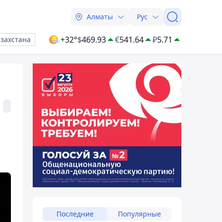
Алматы
Рус
+32°
$
469.93
€
541.64
₽
5.71
азахстана
Последние
Популярные