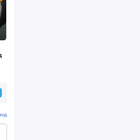
д
ход