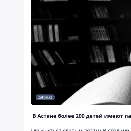
Zakon.kz
В Астане более 200 детей имеют п
Где учиться слепым детям? В столице 