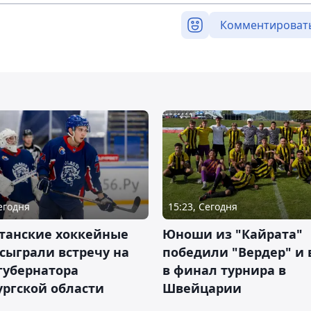
Комментироват
Сегодня
15:23, Сегодня
станские хоккейные
Юноши из "Кайрата"
сыграли встречу на
победили "Вердер" и
губернатора
в финал турнира в
ргской области
Швейцарии