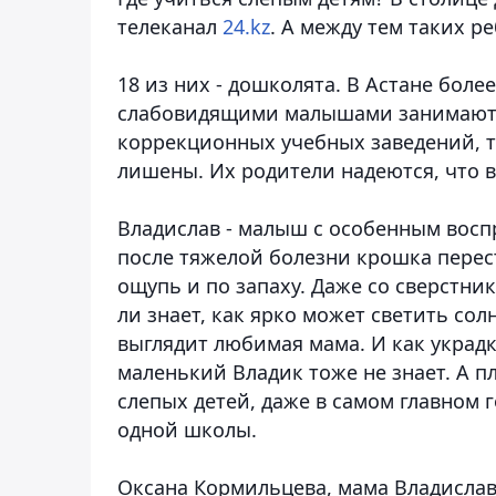
телеканал
24.kz
.
А между тем
таких ре
18 из них - дошколята. В Астане боле
слабовидящими малышами занимаются
коррекционных учебных заведений, т
лишены. Их родители надеются, что 
Владислав - малыш с особенным восп
после тяжелой болезни крошка переста
ощупь и по запаху. Даже со сверстни
ли знает, как ярко может светить сол
выглядит любимая мама. И как украдк
маленький Владик тоже не знает. А пл
слепых детей, даже в самом главном г
одной школы.
Оксана Кормильцева, мама Владисла