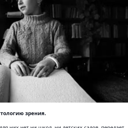
атологию зрения.
для них нет ни школ, ни детских садов, передает