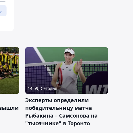
ь
14:59, Сегодня
Эксперты определили
 вышли
победительницу матча
Рыбакина – Самсонова на
"тысячнике" в Торонто