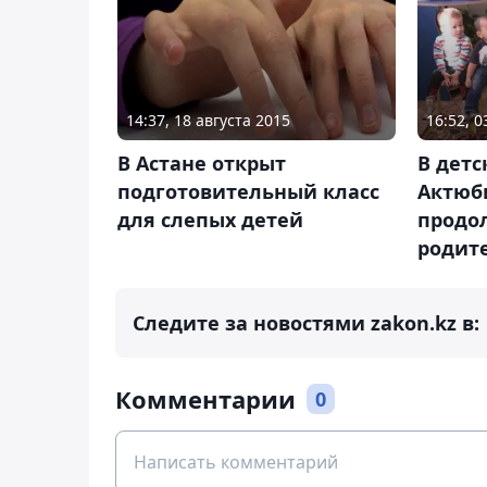
14:37, 18 августа 2015
16:52, 
В Астане открыт
В детс
подготовительный класс
Актюб
для слепых детей
продо
родит
Следите за новостями zakon.kz в:
Комментарии
0