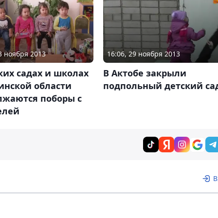
03 ноября 2013
16:06, 29 ноября 2013
ких садах и школах
В Актобе закрыли
инской области
подпольный детский са
лжаются поборы с
елей
В