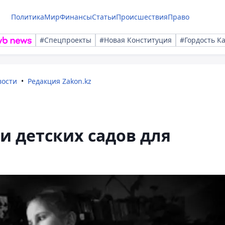
Политика
Мир
Финансы
Статьи
Происшествия
Право
#Спецпроекты
#Новая Конституция
#Гордость К
вости
Редакция Zakon.kz
и детских садов для