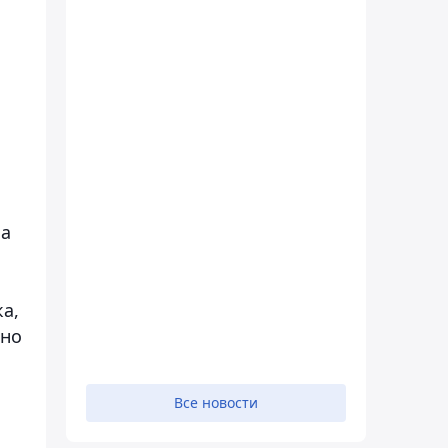
на
а
а,
тно
Все новости