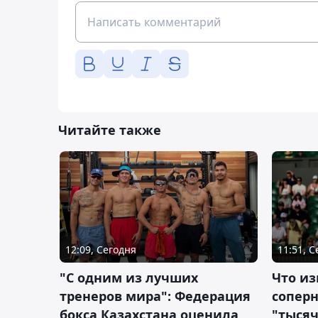
Читайте также
12:09, Сегодня
11:51, 
"С одним из лучших
Что из
тренеров мира": Федерация
сопер
бокса Казахстана оценила
"тысяч