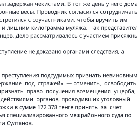
л задержан чекистами. В тот же день у него дом
ронные весы. Проводник согласился сотрудничат
стретился с соучастниками, чтобы вручить им
ва и лишним килограмма муляжа. Так представите
нцев. Дело рассматривалось с участием присяжн
тупление не доказано органами следствия, а
я преступления подсудимых признать невиновны
держание под стражей» — отменить, освободить
признать право получения возмещения ущерба,
действиями органов, проводивших уголовный
жки в сумме 172 378 тенге принять за счет
дья специализированного межрайонного суда по
и Султанов.