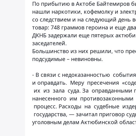
По прибытию в Актобе Байтемиров бы
нашли наркотики, кофемолку и элект
со следствием и на следующий день в
товар: 748 граммов героина и еще д
ДКНБ задержали еще пятерых актюби
заседателей.
Большинство из них решили, что прес
подсудимые – невиновны.
- В связи с недоказанностью событи
и оправдать. Меру пресечения «со
их из зала суда. За оправданными 
нанесенного им противозаконными 
процесс. Расходы на судебные издер
государства, — зачитал приговор су
уголовным делам Актюбинской област