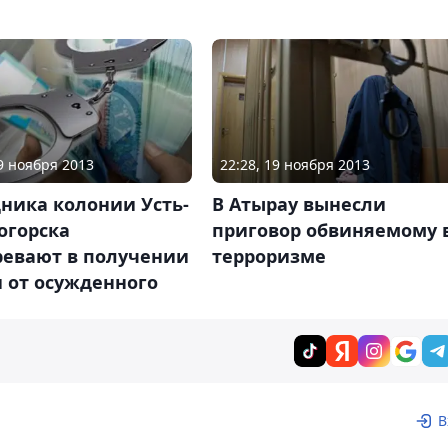
19 ноября 2013
22:28, 19 ноября 2013
ника колонии Усть-
В Атырау вынесли
огорска
приговор обвиняемому 
ревают в получении
терроризме
 от осужденного
В