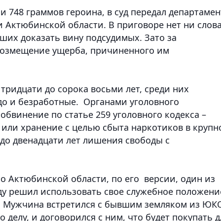
и 748 граммов героина, в суд передал департамен
 Актюбинской области. В приговоре нет ни слов
вших доказать вину подсудимых. Зато за
возмещение ущерба, причиненного им
тридцати до сорока восьми лет, среди них
ндо и безработные. Органами уголовного
бвинение по статье 259 уголовного кодекса –
 или хранение с целью сбыта наркотиков в крупн
 до двенадцати лет лишения свободы с
о Актюбинской области, по его версии, один из
оду решил использовать свое служебное положени
. Мужчина встретился с бывшим земляком из ЮКО
 делу, и договорился с ним, что будет покупать д