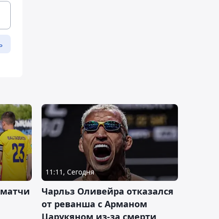
ь
11:11, Сегодня
 матчи
Чарльз Оливейра отказался
от реванша с Арманом
Царукяном из-за смерти