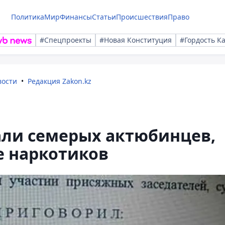
Политика
Мир
Финансы
Статьи
Происшествия
Право
#Спецпроекты
#Новая Конституция
#Гордость К
вости
Редакция Zakon.kz
ли семерых актюбинцев,
е наркотиков