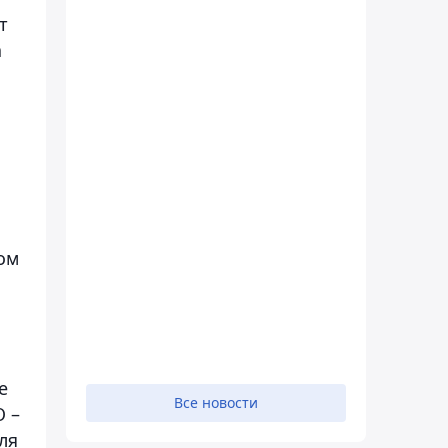
т
а
ом
е
Все новости
 –
ля