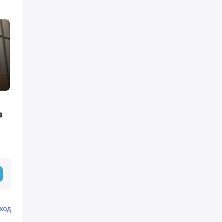
в
ход