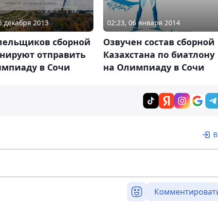
05 декабря 2013
02:23, 06 января 2014
олельщиков сборной
Озвучен состав сборной
анируют отправить
Казахстана по биатлону
импиаду в Сочи
на Олимпиаду в Сочи
В
Комментироват