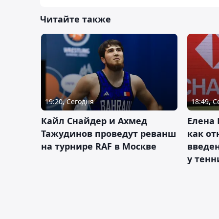
Читайте также
19:20, Сегодня
18:49, 
Кайл Снайдер и Ахмед
Елена 
Тажудинов проведут реванш
как от
на турнире RAF в Москве
введен
у тенн