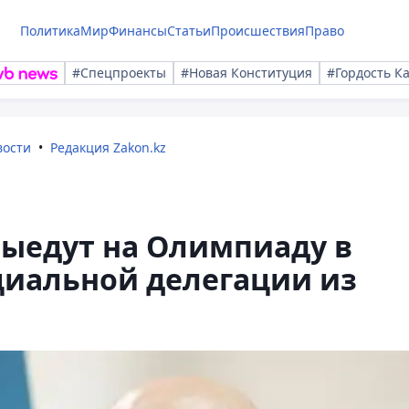
Политика
Мир
Финансы
Статьи
Происшествия
Право
#Спецпроекты
#Новая Конституция
#Гордость К
вости
Редакция Zakon.kz
выедут на Олимпиаду в
циальной делегации из