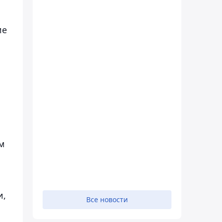
ие
м
и,
Все новости