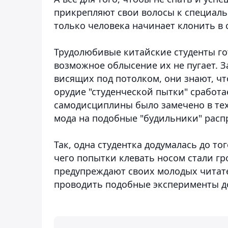
прикрепляют свои волосы к специаль
только человека начинает клонить в 
Трудолюбивые китайские студенты гот
возможное облысение их не пугает. 
висящих под потолком, они знают, что
орудие "студенческой пытки" сработа
самодисциплины было замечено в техн
мода на подобные "будильники" распр
Так, одна студентка додумалась до то
чего попытки клевать носом стали г
предупреждают своих молодых читате
проводить подобные эксперименты д