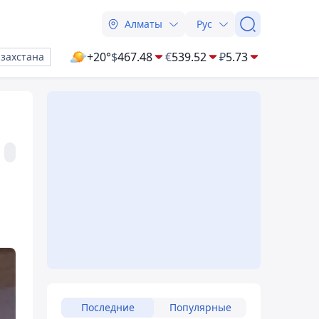
Алматы
Рус
+20°
$
467.48
€
539.52
₽
5.73
азахстана
Последние
Популярные