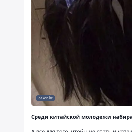
Zakon.kz
Среди китайской молодежи набира
А все для того, чтобы не спать и ус