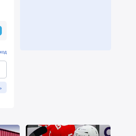
ход
ь