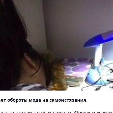
ет обороты мода на самоистязания.
пешно подготовиться к экзаменам. Юноши и девуш