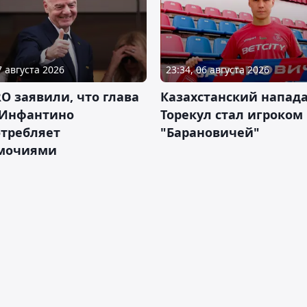
7 августа 2026
23:34, 06 августа 2026
RO заявили, что глава
Казахстанский напа
Инфантино
Торекул стал игроком
отребляет
"Барановичей"
мочиями