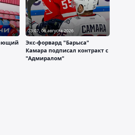
23:07, 06 августа 2026
дающий
Экс-форвард "Барыса"
Камара подписал контракт с
"Адмиралом"