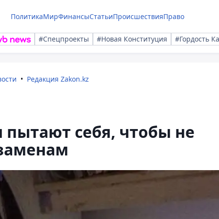
Политика
Мир
Финансы
Статьи
Происшествия
Право
#Спецпроекты
#Новая Конституция
#Гордость К
вости
Редакция Zakon.kz
 пытают себя, чтобы не
кзаменам