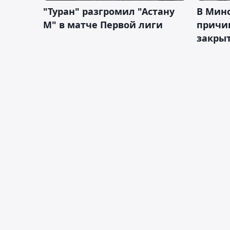
"Туран" разгромил "Астану
В Мин
М" в матче Первой лиги
причи
закрыт