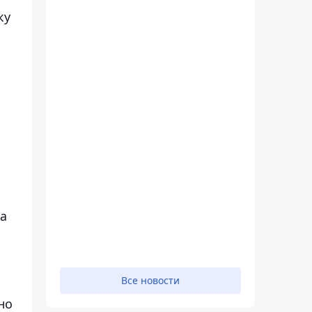
ку
а
Все новости
но