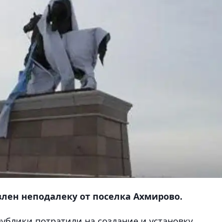
лен неподалеку от поселка Ахмирово.
ублики потратили на создание и установку