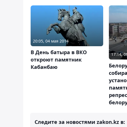
20:05, 04 мая 2014
В День батыра в ВКО
17:14, 
откроют памятник
Белору
Кабанбаю
собира
устано
памят
репре
белор
Следите за новостями zakon.kz в: