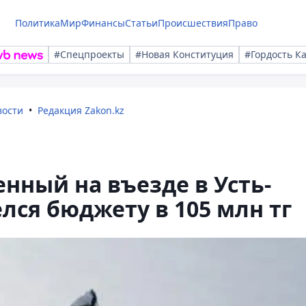
Политика
Мир
Финансы
Статьи
Происшествия
Право
#Спецпроекты
#Новая Конституция
#Гордость К
вости
Редакция Zakon.kz
нный на въезде в Усть-
лся бюджету в 105 млн тг