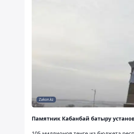
Zakon.kz
Памятник Кабанбай батыру установ
105 миллионов тенге из бюджета респ