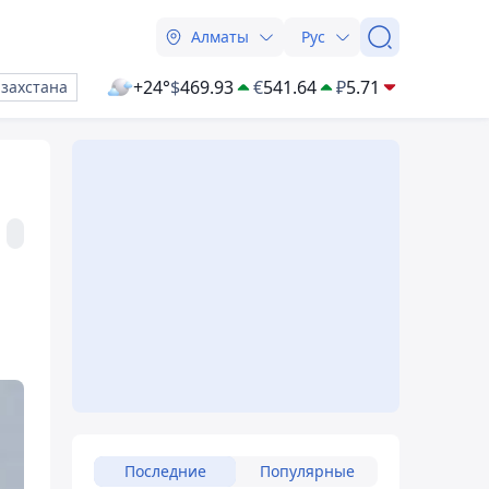
Алматы
Рус
+24°
$
469.93
€
541.64
₽
5.71
азахстана
Последние
Популярные