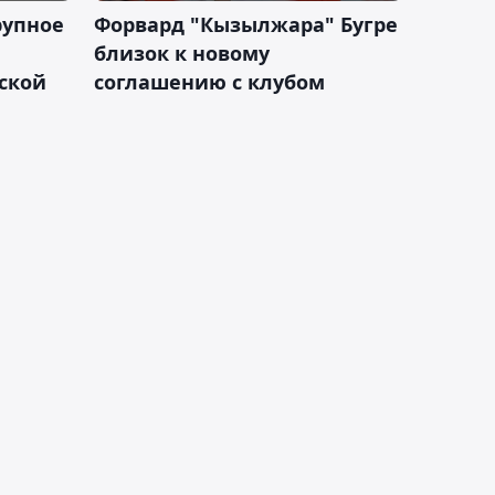
рупное
Форвард "Кызылжара" Бугре
близок к новому
ской
соглашению с клубом