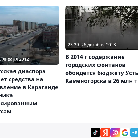
23:29, 26 декабря 2013
В 2014 г содержание
06 января 2012
городских фонтанов
сская диаспора
обойдется бюджету Усть
ет средства на
Каменогорска в 26 млн т
вление в Караганде
ника
ссированным
усам