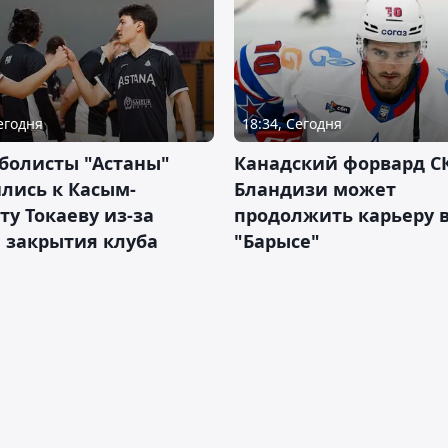
Сегодня
18:34, Сегодня
болисты "Астаны"
Канадский форвард С
лись к Касым-
Бландизи может
у Токаеву из-за
продолжить карьеру 
 закрытия клуба
"Барысе"