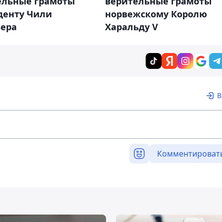
ельные грамоты
верительные грамоты
денту Чили
норвежскому Королю
ьера
Харальду V
В
Комментироват