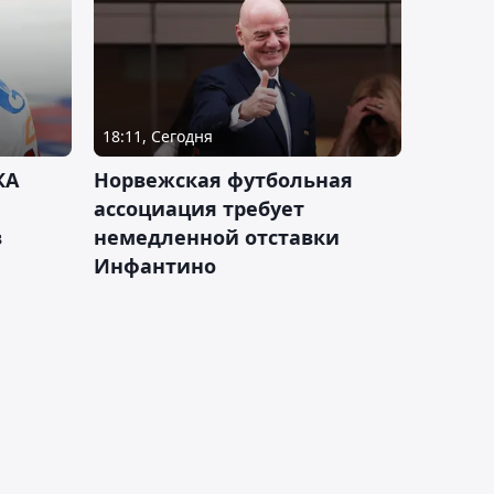
18:11, Сегодня
КА
Норвежская футбольная
ассоциация требует
в
немедленной отставки
Инфантино