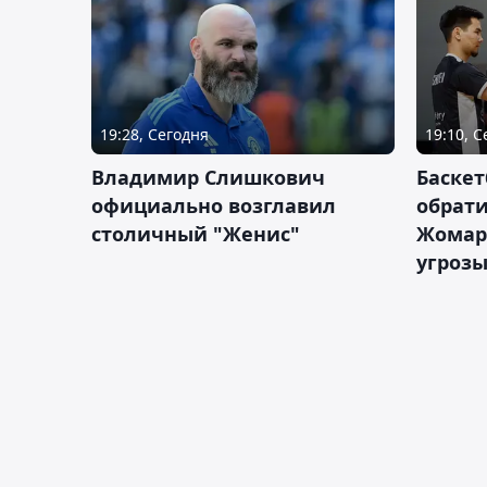
19:28, Сегодня
19:10, 
Владимир Слишкович
Баскет
официально возглавил
обрати
столичный "Женис"
Жомарт
угрозы