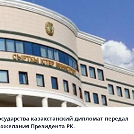
осударства казахстанский дипломат передал
ожелания Президента РК.