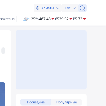
Алматы
Рус
+25°
$
467.48
€
539.52
₽
5.73
азахстана
Последние
Популярные