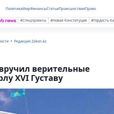
Политика
Мир
Финансы
Статьи
Происшествия
Право
#Спецпроекты
#Новая Конституция
#Гордость К
вости
Редакция Zakon.kz
 вручил верительные
лу XVI Густаву