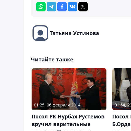
Татьяна Устинова
Читайте также
01:25, 06 февраля 2014
01:54, 
Посол РК Нурбах Рустемов
Посол 
вручил верительные
Б.Орда