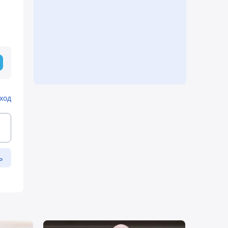
ход
ь