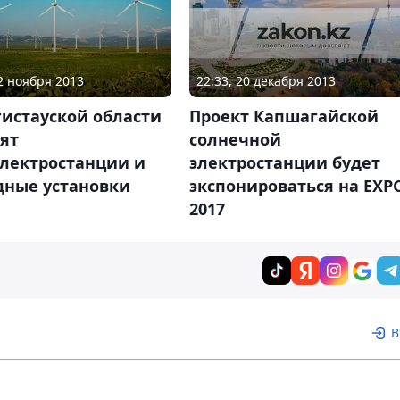
22:33, 20 декабря 2013
02 ноября 2013
Проект Капшагайской
истауской области
солнечной
ят
электростанции будет
электростанции и
экспонироваться на EXP
дные установки
2017
В