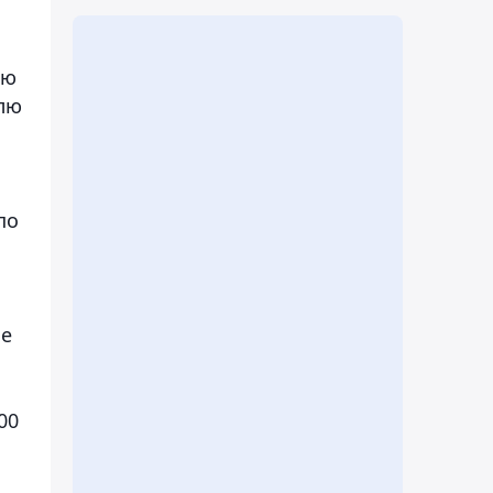
ью
елю
по
ие
00