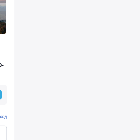
O-
ход