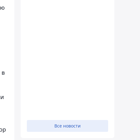
ию
 в
ти
Все новости
ор