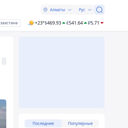
Алматы
Рус
+23°
$
469.93
€
541.64
₽
5.71
азахстана
Последние
Популярные