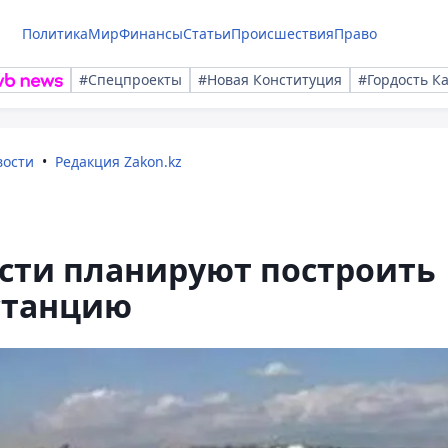
Политика
Мир
Финансы
Статьи
Происшествия
Право
#Спецпроекты
#Новая Конституция
#Гордость К
вости
Редакция Zakon.kz
сти планируют построить
станцию