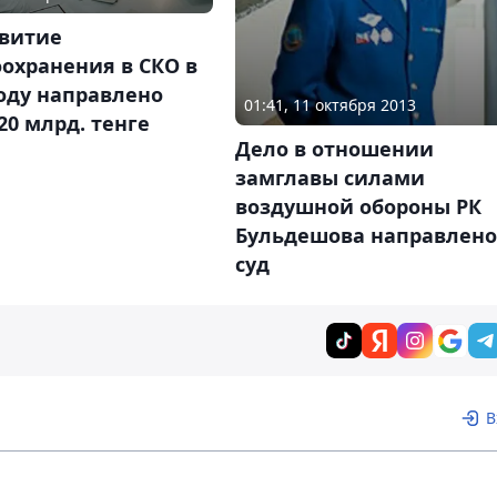
звитие
охранения в СКО в
оду направлено
01:41, 11 октября 2013
20 млрд. тенге
Дело в отношении
замглавы силами
воздушной обороны РК
Бульдешова направлено
суд
В