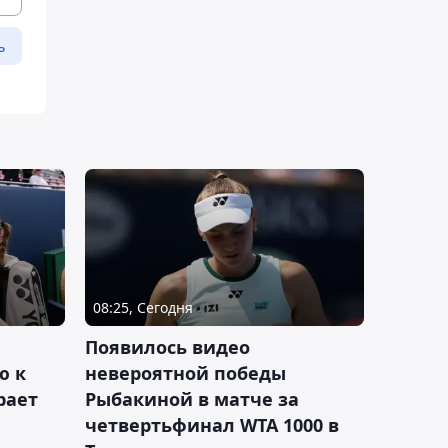
ь
08:25, Сегодня
Появилось видео
ю к
невероятной победы
рает
Рыбакиной в матче за
четвертьфинал WTA 1000 в