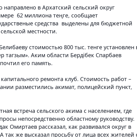
о направлено в Архатский сельский округ
змере 62 миллиона теңге, сообщает
ударственые средства выделены для бюджетной
сельской местности.
Белибаеву стоимостью 800 тыс. тенге установлен 
ер тагзым». Аким области Бердібек Спарбаев
почтил его память.
капитального ремонта клуб. Стоимость работ –
здании разместились акимат, полицейский пункт,
тная встреча сельского акима с населением, где
просы непосредственно областному руководству.
дак Омиртаев рассказал, как развивался округ в
 А так же высказал просьбу от лица всех жителей 