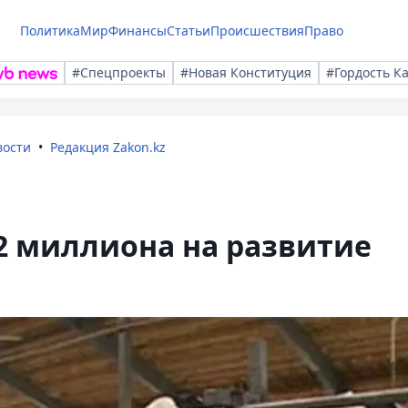
Политика
Мир
Финансы
Статьи
Происшествия
Право
#Спецпроекты
#Новая Конституция
#Гордость К
вости
Редакция Zakon.kz
2 миллиона на развитие