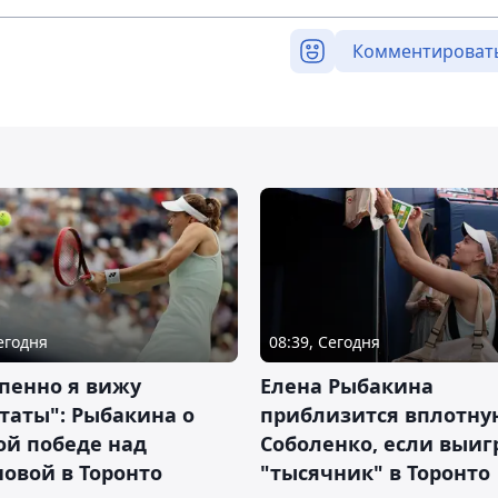
Комментироват
Сегодня
08:39, Сегодня
пенно я вижу
Елена Рыбакина
таты": Рыбакина о
приблизится вплотну
ой победе над
Соболенко, если выиг
овой в Торонто
"тысячник" в Торонто