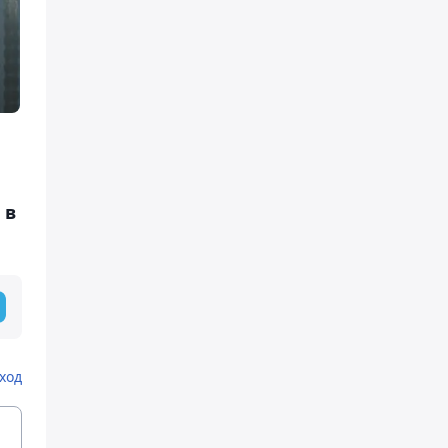
 в
ход