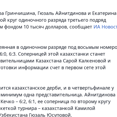
ра Гринчишина, Гюзаль Айнитдинова и Екатерина
ой круг одиночного разряда третьего подряд
ым фондом 10 тысяч долларов, сообщает
ИА Новос
сеянная в одиночном разряде под восьмым номер
:0, 6:3. Соперницей этой казахстанки станет
авительницами Казахстана Сарой Калкеновой и
готовки информации счет в первом сете этой
ится казахстанское дерби, и в четвертьфинале у
к минимум одна представительница. Айнитдинова
ечко – 6:2, 6:1, ее соперница по второму кругу
акеткой турнира – казахстанкой Камилой
Узбекистана Гюзаль Юсуповой.