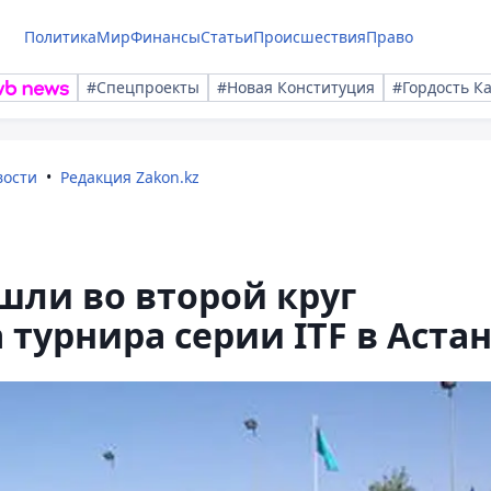
Политика
Мир
Финансы
Статьи
Происшествия
Право
#Спецпроекты
#Новая Конституция
#Гордость К
вости
Редакция Zakon.kz
шли во второй круг
турнира серии ITF в Аста