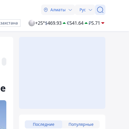
Алматы
Рус
+25°
$
469.93
€
541.64
₽
5.71
азахстана
не
Последние
Популярные