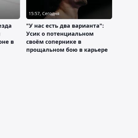
15:57, Сегодня
езда
"У нас есть два варианта":
я
Усик о потенциальном
оне в
своём сопернике в
прощальном бою в карьере