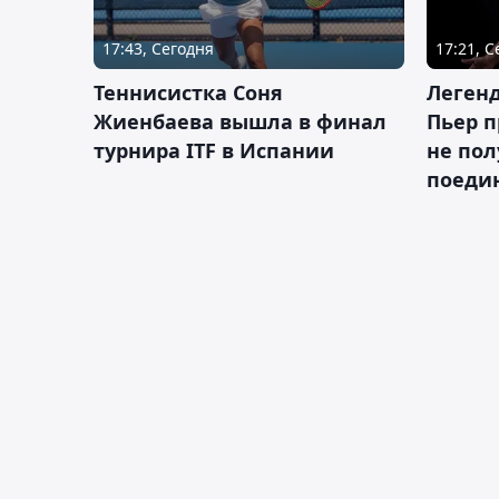
17:43, Сегодня
17:21, 
Теннисистка Соня
Леген
Жиенбаева вышла в финал
Пьер п
турнира ITF в Испании
не пол
поеди