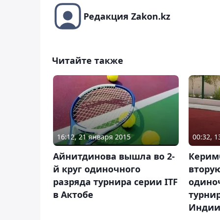
Редакция Zakon.kz
Читайте также
16:12, 21 января 2015
00:32, 
Айнитдинова вышла во 2-
Керим
й круг одиночного
втору
разряда турнира серии ITF
одино
в Актобе
турнир
Инди