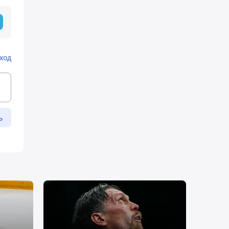
ход
ь