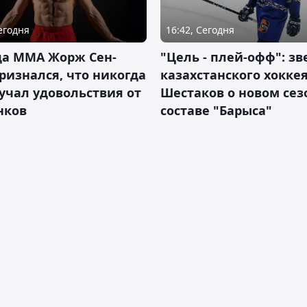
Сегодня
16:42, Сегодня
да ММА Жорж Сен-
"Цель - плей-офф": зв
ризнался, что никогда
казахстанского хокке
учал удовольствия от
Шестаков о новом сез
нков
составе "Барыса"