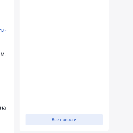
ти-
ом,
 на
Все новости