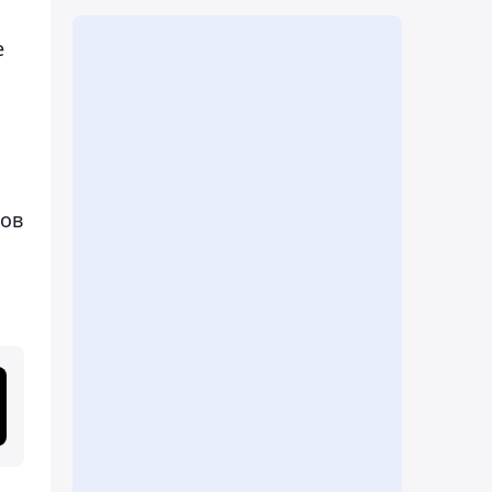
е
ров