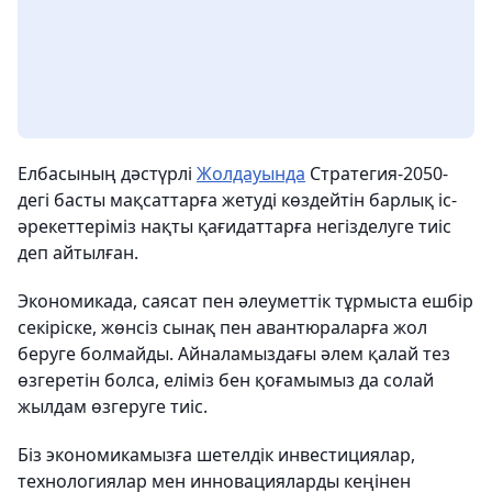
Елбасының дәстүрлі
Жолдауында
Стратегия-2050-
дегі басты мақсаттарға жетуді көздейтін барлық іс-
әрекеттеріміз нақты қағидаттарға негізделуге тиіс
деп айтылған.
Экономикада, саясат пен әлеуметтік тұрмыста ешбір
секіріске, жөнсіз сынақ пен авантюраларға жол
беруге болмайды. Айналамыздағы әлем қалай тез
өзгеретін болса, еліміз бен қоғамымыз да солай
жылдам өзгеруге тиіс.
Біз экономикамызға шетелдік инвестициялар,
технологиялар мен инновацияларды кеңінен