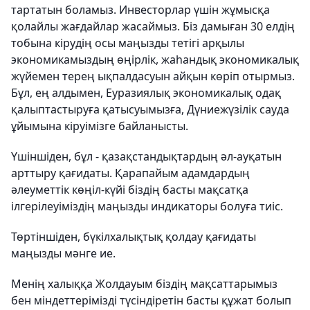
тартатын боламыз. Инвесторлар үшін жұмысқа
қолайлы жағдайлар жасаймыз. Біз дамыған 30 елдің
тобына кірудің осы маңызды тетігі арқылы
экономикамыздың өңірлік, жаһандық экономикалық
жүйемен терең ықпалдасуын айқын көріп отырмыз.
Бұл, ең алдымен, Еуразиялық экономикалық одақ
қалыптастыруға қатысуымызға, Дүниежүзілік сауда
ұйымына кіруімізге байланысты.
Үшіншіден, бұл - қазақстандықтардың әл-ауқатын
арттыру қағидаты. Қарапайым адамдардың
әлеуметтік көңіл-күйі біздің басты мақсатқа
ілгерілеуіміздің маңызды индикаторы болуға тиіс.
Төртіншіден, бүкілхалықтық қолдау қағидаты
маңызды мәнге ие.
Менің халыққа Жолдауым біздің мақсаттарымыз
бен міндеттерімізді түсіндіретін басты құжат болып