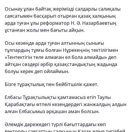
Осынау ұлан байтақ жерімізді салдарлы салиқалы
саясатымен басқарып отырған қазақ халқының
арда туған ұлы реформатор Н. Ә. Назарбаевтың
ұстанған жолы мен бағыты айқын.
Осы кезеңде арда туған алтынның сынығы
тұлпардың тұяғы болған Нұрекеңнің тектілігімен
«Тентектігін теле алмаған ел бола алмайды» деп
айтқан сөздері әрбір қазақстандықтың жадында
болуы керек деп ойлаймын.
Бізге тұрақтылық пен бейбітшілік қажет.
Елбасы Тұрақтылықты қамтамасыз етіп Таулы
Қарабақтағы өтпелі кезеңдердегі жанжалдың алдын
алған Елбасымыз әрқашан аман болсын.
Әлемдік дәрежедегі түрлі бағыттардағы көп
векторлы саясаттың салқынын Қазақ еліне тигізбей