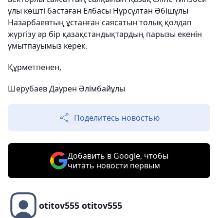
ұлы көшті бастаған Елбасы Нұрсұлтан Әбішұлы
Назарбаевтың ұстанған саясатын толық қолдап
жүргізу әр бір қазақстандықтардың парызы екенін
ұмытпауымыз керек.
Құрметпенен,
Шерубаев Даурен Әлімбайұлы
Поделитесь новостью
Добавить в Google, чтобы
читать новости первым
otitov555 otitov555