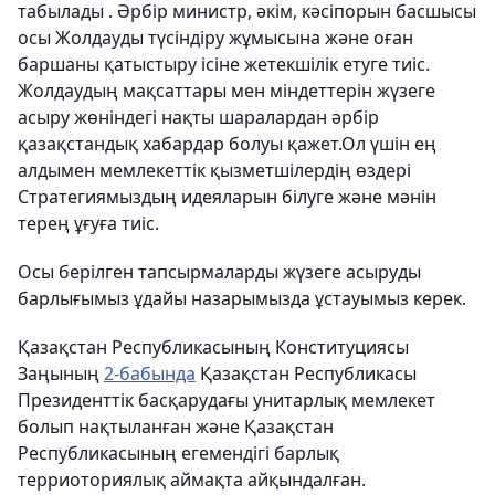
табылады
.
Әрбір министр, әкім, кәсіпорын басшысы
осы Жолдауды түсіндіру жұмысына және оған
баршаны қатыстыру ісіне жетекшілік етуге тиіс.
Жолдаудың мақсаттары мен міндеттерін жүзеге
асыру жөніндегі нақты шаралардан әрбір
қазақстандық хабардар болуы қажет.
Ол үшін ең
алдымен мемлекеттік қызметшілердің өздері
Стратегиямыздың идеяларын білуге және мәнін
терең ұғуға тиіс.
Осы берілген тапсырмаларды жүзеге асыруды
барлығымыз ұдайы назарымызда ұстауымыз керек.
Қазақстан Республикасының Конституциясы
Заңының
2-бабында
Қазақстан Республикасы
Президенттік басқарудағы унитарлық мемлекет
болып нақтыланған және Қазақстан
Республикасының егемендігі барлық
терриоториялық аймақта айқындалған.