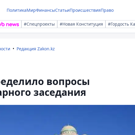
Политика
Мир
Финансы
Статьи
Происшествия
Право
#Спецпроекты
#Новая Конституция
#Гордость К
вости
Редакция Zakon.kz
еделило вопросы
арного заседания