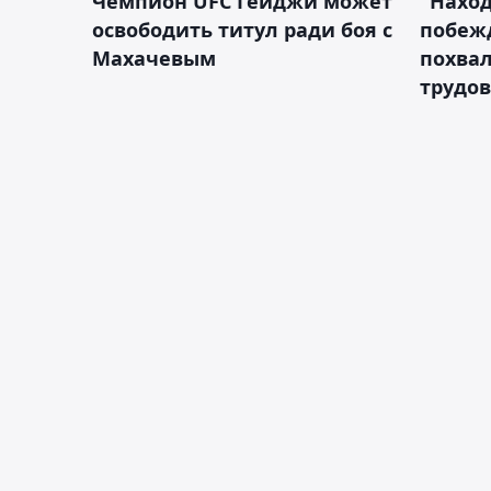
Чемпион UFC Гейджи может
"Наход
освободить титул ради боя с
побежд
Махачевым
похва
трудов