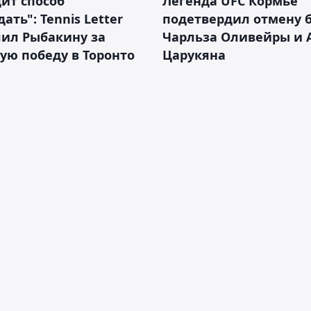
ит способ
Легенда UFC Кормье
ать": Tennis Letter
подетвердил отмену 
лил Рыбакину за
Чарльза Оливейры и 
ую победу в Торонто
Царукяна