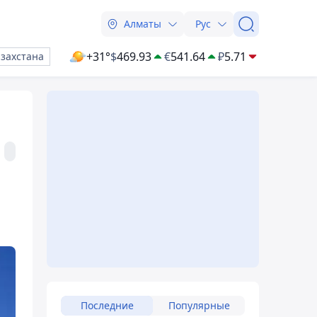
Алматы
Рус
+31°
$
469.93
€
541.64
₽
5.71
азахстана
Последние
Популярные