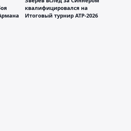
Зверев вслед за Синнером
боя
квалифицировался на
Армана
Итоговый турнир ATP-2026