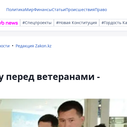
Политика
Мир
Финансы
Статьи
Происшествия
Право
#Спецпроекты
#Новая Конституция
#Гордость К
вости
Редакция Zakon.kz
 перед ветеранами -