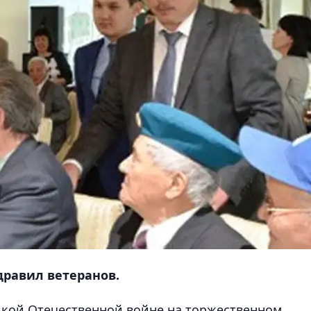
дравил ветеранов.
икой Отечественной войне на торжественном