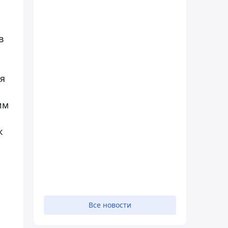
в
ся
им
к
Все новости