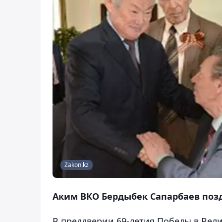
Zakon.kz
Аким ВКО Бердыбек Сапарбаев поз
В преддверии 69-летия Победы в Вел