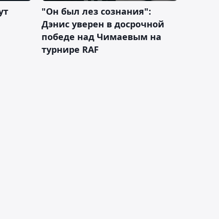
ут
"Он был лез сознания":
Дэнис уверен в досрочной
победе над Чимаевым на
турнире RAF