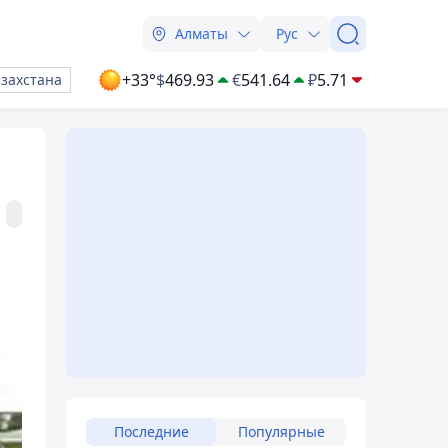
Алматы
Рус
+33°
$
469.93
€
541.64
₽
5.71
азахстана
Последние
Популярные