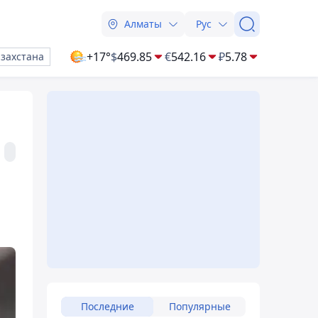
Алматы
Рус
+17°
$
469.85
€
542.16
₽
5.78
азахстана
ь
Последние
Популярные