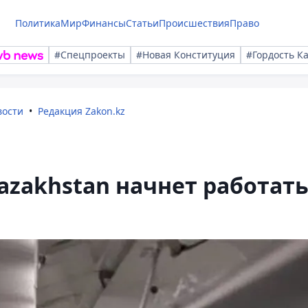
Политика
Мир
Финансы
Статьи
Происшествия
Право
#Спецпроекты
#Новая Конституция
#Гордость К
вости
Редакция Zakon.kz
azakhstan начнет работат