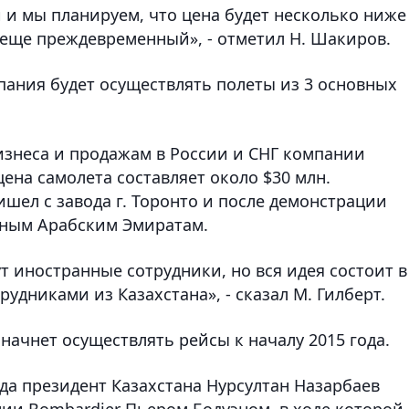
и мы планируем, что цена будет несколько ниже
 еще преждевременный», - отметил Н. Шакиров.
мпания будет осуществлять полеты из 3 основных
изнеса и продажам в России и СНГ компании
цена самолета составляет около $30 млн.
шел с завода г. Торонто и после демонстрации
нным Арабским Эмиратам.
т иностранные сотрудники, но вся идея состоит в
удниками из Казахстана», - сказал М. Гилберт.
 начнет осуществлять рейсы к началу 2015 года.
да президент Казахстана Нурсултан Назарбаев
нии Bombardier Пьером Бодуэном, в ходе которой