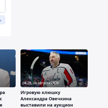
ь
04:28, 06 августа 2026
ра
Игровую клюшку
с
Александра Овечкина
е
выставили на аукцион