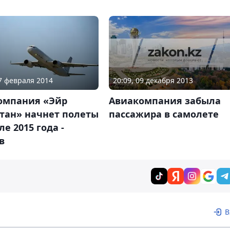
20:09, 09 декабря 2013
27 февраля 2014
Авиакомпания забыла
омпания «Эйр
пассажира в самолете
тан» начнет полеты
ле 2015 года -
в
В