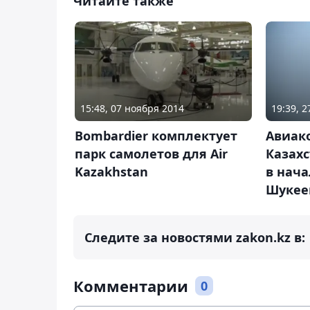
Читайте также
15:48, 07 ноября 2014
19:39, 
Bombardier комплектует
Авиак
парк самолетов для Air
Казахс
Kazakhstan
в нача
Шукее
Следите за новостями zakon.kz в:
Комментарии
0