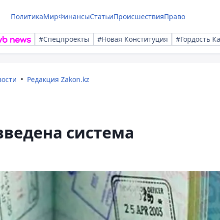
Политика
Мир
Финансы
Статьи
Происшествия
Право
#Спецпроекты
#Новая Конституция
#Гордость К
вости
Редакция Zakon.kz
 введена система