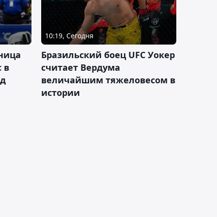
10:19, Сегодня
ница
Бразильский боец UFC Уокер
 в
считает Вердума
ад
величайшим тяжеловесом в
истории