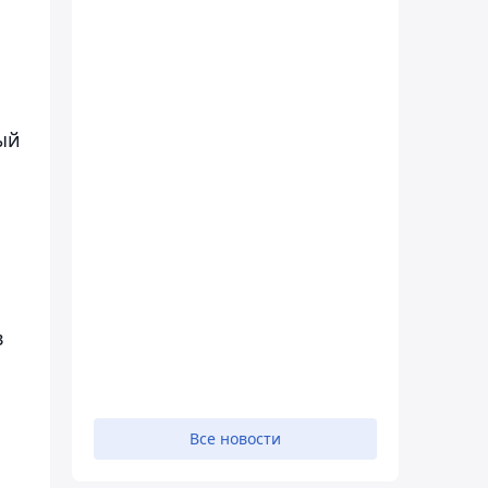
вый
в
Все новости