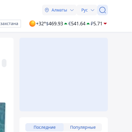
Алматы
Рус
+32°
$
469.93
€
541.64
₽
5.71
азахстана
Последние
Популярные