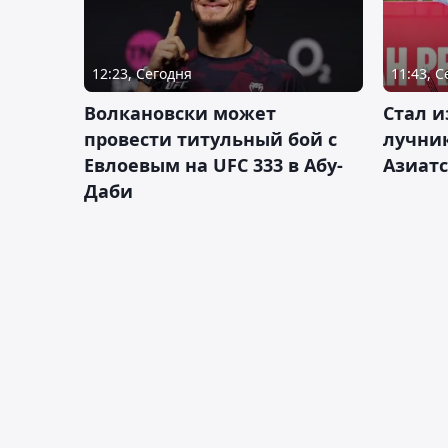
12:23, Сегодня
11:43, 
Волкановски может
Стал и
провести титульный бой с
лучник
Евлоевым на UFC 333 в Абу-
Азиатс
Даби