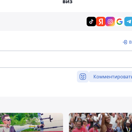
виз
В
Комментироват