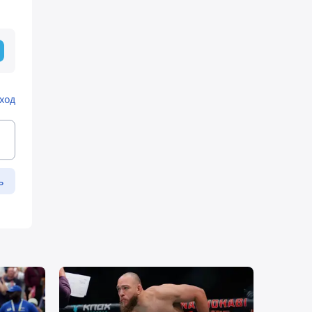
ход
ь