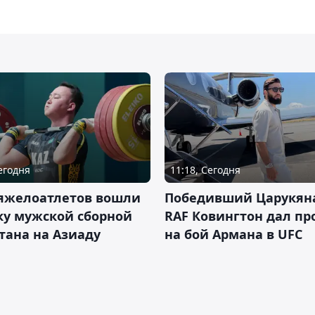
Сегодня
11:18, Сегодня
тяжелоатлетов вошли
Победивший Царукян
ку мужской сборной
RAF Ковингтон дал пр
тана на Азиаду
на бой Армана в UFC