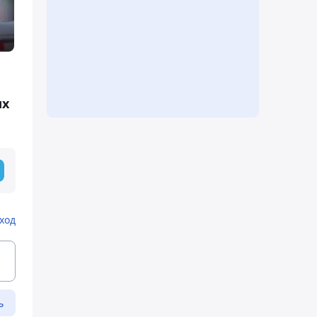
ых
ход
ь