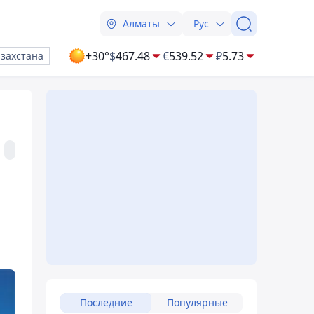
Алматы
Рус
+30°
$
467.48
€
539.52
₽
5.73
азахстана
Последние
Популярные