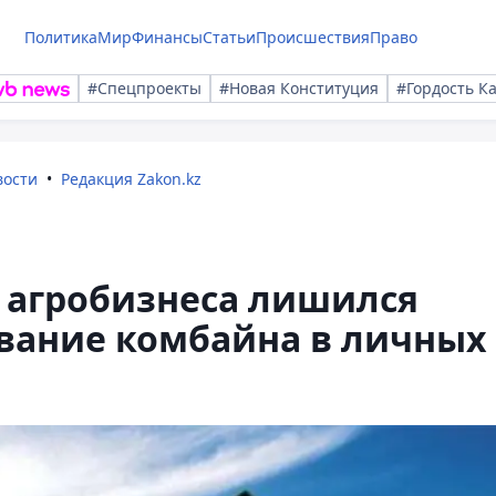
Политика
Мир
Финансы
Статьи
Происшествия
Право
#Спецпроекты
#Новая Конституция
#Гордость К
вости
Редакция Zakon.kz
 агробизнеса лишился
ование комбайна в личных