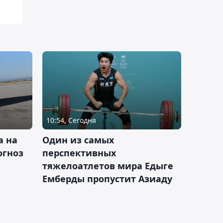
10:54, Сегодня
а на
Один из самых
огноз
перспективных
тяжелоатлетов мира Едыге
Емберды пропустит Азиаду