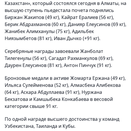
Казахстан», который состоялся сегодня в Алматы, на
высшую ступень пьедестала почета поднялись
Биржан Жакипов (49 кг), Кайрат Ералиев (56 кг),
Берик Абдрахманов (60 кг), Данияр Елеусинов (69 кг),
Жанибек Алимханулы (75 кг), Адильбек
Ниязымбетов (81 кг), Иван Дычко (+91 кг).
Серебряные награды завоевали Жанболат
Тилегенулы (56 кг), Сагадат Рахманкулов (69 кг),
Даурен Елеусинов (81 кг), Антон Пинчук (91 кг).
Бронзовые медали в активе Жомарта Ержана (49 кг),
Ильяса Сулейменова (52 кг), Алмасбека Алибекова
(64 кг), Аскара Абдуллаева (91 кг), Нуржана
Бекзатова и Камшыбека Конкабаева в весовой
категории свыше 91 кг.
По одной награде высшего достоинства у команд
Узбекистана, Таиланда и Кубы.