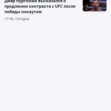
Дияр Нургожай высказался о
продлении контракта с UFC после
победы нокаутом
17:49, Сегодня