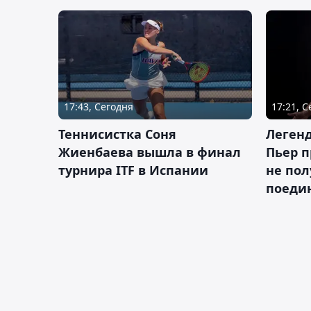
17:43, Сегодня
17:21, 
Теннисистка Соня
Леген
Жиенбаева вышла в финал
Пьер п
турнира ITF в Испании
не пол
поеди