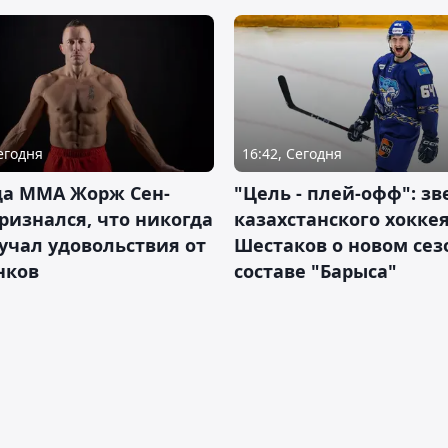
Сегодня
16:42, Сегодня
да ММА Жорж Сен-
"Цель - плей-офф": зв
ризнался, что никогда
казахстанского хокке
учал удовольствия от
Шестаков о новом сез
нков
составе "Барыса"