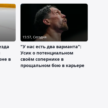
15:57, Сегодня
езда
"У нас есть два варианта":
я
Усик о потенциальном
оне в
своём сопернике в
прощальном бою в карьере