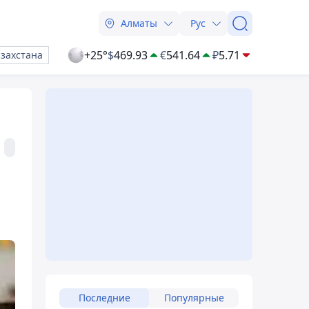
Алматы
Рус
+25°
$
469.93
€
541.64
₽
5.71
азахстана
Последние
Популярные