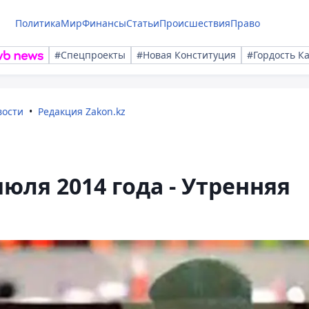
Политика
Мир
Финансы
Статьи
Происшествия
Право
#Спецпроекты
#Новая Конституция
#Гордость К
вости
Редакция Zakon.kz
июля 2014 года - Утренняя