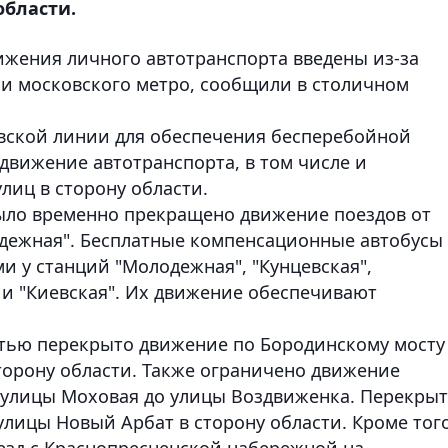
области.
жения личного автотранспорта введены из-за
и московского метро, сообщили в столичном
овской линии для обеспечения бесперебойной
вижение автотранспорта, в том числе и
лиц в сторону области.
ыло временно прекращено движение поездов от
одежная". Бесплатные компенсационные автобусы
и у станций "Молодежная", "Кунцевская",
 и "Киевская". Их движение обеспечивают
стью перекрыто движение по Бородинскому мосту
орону области. Также ограничено движение
с улицы Моховая до улицы Воздвиженка. Перекры
лицы Новый Арбат в сторону области. Кроме того
ъезд с Краснопресненской набережной на