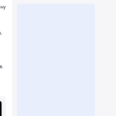
ону
,
в.