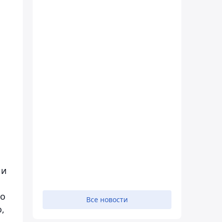
 и
то
Все новости
,