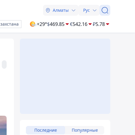
Алматы
Рус
+29°
$
469.85
€
542.16
₽
5.78
азахстана
Последние
Популярные