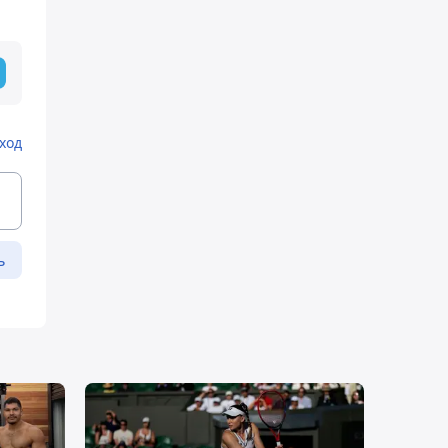
ход
ь