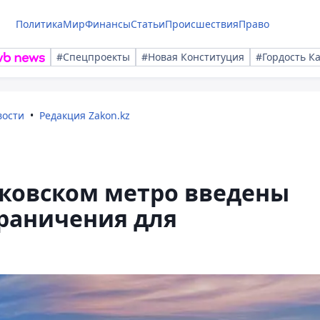
Политика
Мир
Финансы
Статьи
Происшествия
Право
#Спецпроекты
#Новая Конституция
#Гордость К
вости
Редакция Zakon.kz
сковском метро введены
раничения для