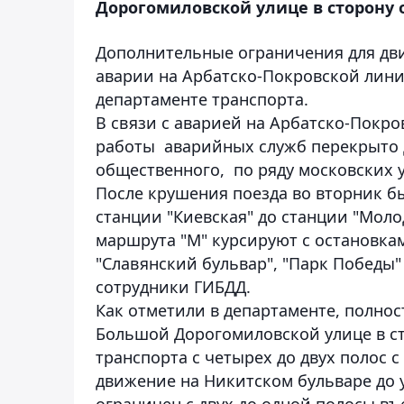
Дорогомиловской улице в сторону 
Дополнительные ограничения для дви
аварии на Арбатско-Покровской лини
департаменте транспорта.
В связи с аварией на Арбатско-Покр
работы аварийных служб перекрыто д
общественного, по ряду московских у
После крушения поезда во вторник б
станции "Киевская" до станции "Мол
маршрута "М" курсируют с остановкам
"Славянский бульвар", "Парк Победы"
сотрудники ГИБДД.
Как отметили в департаменте, полно
Большой Дорогомиловской улице в ст
транспорта с четырех до двух полос 
движение на Никитском бульваре до у
ограничен с двух до одной полосы в