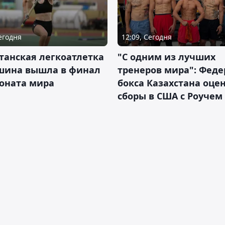
Сегодня
12:09, Сегодня
танская легкоатлетка
"С одним из лучших
шина вышла в финал
тренеров мира": Фед
оната мира
бокса Казахстана оце
сборы в США с Роучем