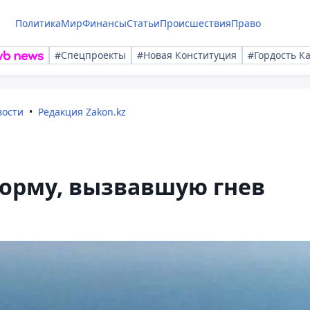
Политика
Мир
Финансы
Статьи
Происшествия
Право
#Спецпроекты
#Новая Конституция
#Гордость К
вости
Редакция Zakon.kz
форму, вызвавшую гнев