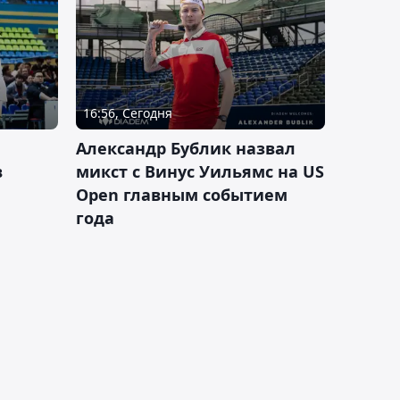
16:56, Сегодня
Александр Бублик назвал
в
микст с Винус Уильямс на US
Open главным событием
года