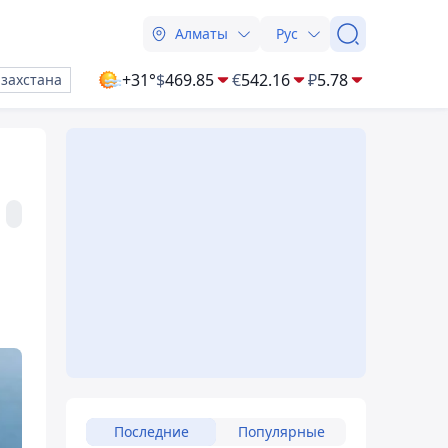
Алматы
Рус
+31°
$
469.85
€
542.16
₽
5.78
азахстана
Последние
Популярные