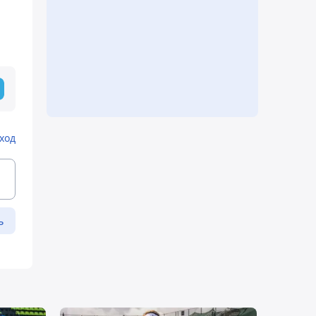
ход
ь