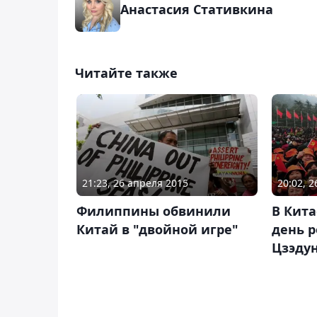
Анастасия Стативкина
Читайте также
21:23, 26 апреля 2015
20:02, 
Филиппины обвинили
В Кита
Китай в "двойной игре"
день 
Цзэду