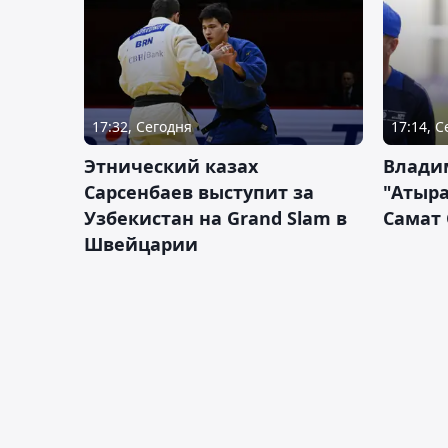
17:32, Сегодня
17:14, 
Этнический казах
Влади
Сарсенбаев выступит за
"Атыра
Узбекистан на Grand Slam в
Самат
Швейцарии