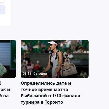
ь
08:18, Сегодня
8
Определились дата и
ок и
точное время матча
й на
Рыбакиной в 1/16 финала
турнира в Торонто