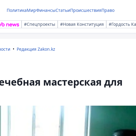
Политика
Мир
Финансы
Статьи
Происшествия
Право
#Спецпроекты
#Новая Конституция
#Гордость К
вости
Редакция Zakon.kz
лечебная мастерская для