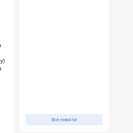
а
у)
в
Все новости