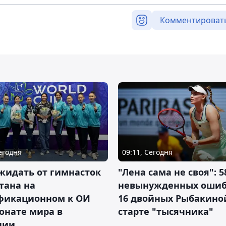
Комментироват
Сегодня
09:11, Сегодня
жидать от гимнасток
"Лена сама не своя": 5
тана на
невынужденных ошиб
фикационном к ОИ
16 двойных Рыбакино
онате мира в
старте "тысячника"
нии