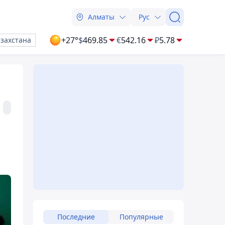
Алматы
Рус
+27°
$
469.85
€
542.16
₽
5.78
азахстана
Последние
Популярные