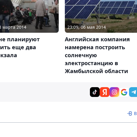
28 марта 2014
23:09, 06 мая 2014
ане планируют
Английская компания
оить еще два
намерена построить
окзала
солнечную
электростанцию в
Жамбылской области
В