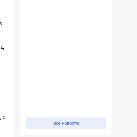
в
ад
 с
Все новости