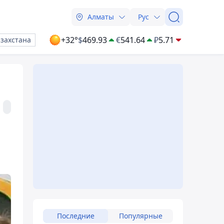
Алматы
Рус
+32°
$
469.93
€
541.64
₽
5.71
азахстана
Последние
Популярные