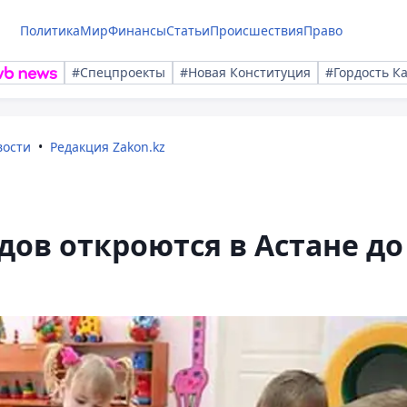
Политика
Мир
Финансы
Статьи
Происшествия
Право
#Спецпроекты
#Новая Конституция
#Гордость К
вости
Редакция Zakon.kz
дов откроются в Астане до