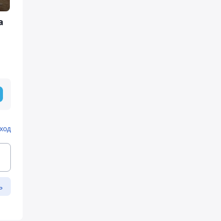
а
ход
ь