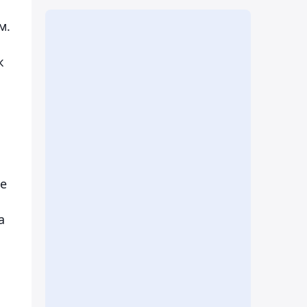
м.
к
ые
а