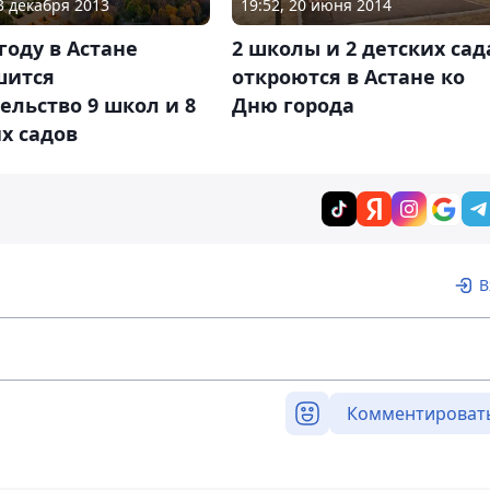
13 декабря 2013
19:52, 20 июня 2014
 году в Астане
2 школы и 2 детских сад
шится
откроются в Астане ко
ельство 9 школ и 8
Дню города
х садов
В
Комментироват