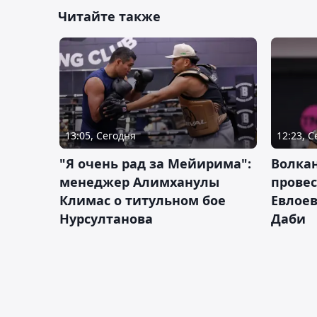
Читайте также
13:05, Сегодня
12:23, 
"Я очень рад за Мейирима":
Волка
менеджер Алимханулы
провес
Климас о титульном бое
Евлоев
Нурсултанова
Даби