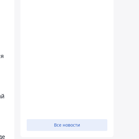
ся
ый
Все новости
де