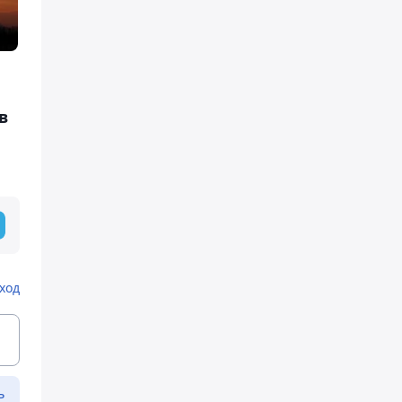
в
ход
ь