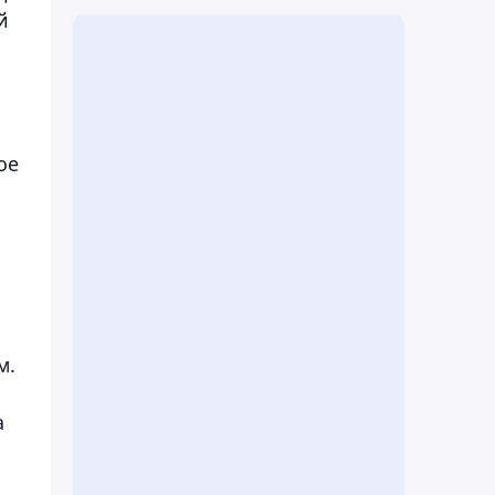
й
ое
м.
а