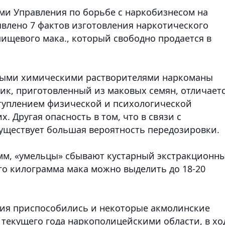
ами Управления по борьбе с наркобизнесом на
влено 7 фактов изготовления наркотического
пищевого мака., который свободно продается в
выми химическими растворителями наркоманы
ик, приготовленный из маковых семян, отличает
туплением физической и психологической
. Другая опасность в том, что в связи с
уществует большая вероятность передозировки.
рамм, «умельцы» сбывают кустарный экстракционн
ного килограмма мака можно выделить до 18-20
ния приспособились и некоторые акмолинские
е текущего года наркополицейскими области, в хо