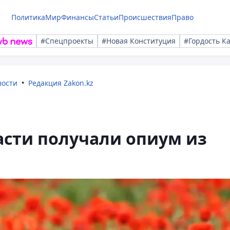
Политика
Мир
Финансы
Статьи
Происшествия
Право
#Спецпроекты
#Новая Конституция
#Гордость К
вости
Редакция Zakon.kz
асти получали опиум из