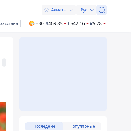
Алматы
Рус
+30°
$
469.85
€
542.16
₽
5.78
азахстана
Последние
Популярные