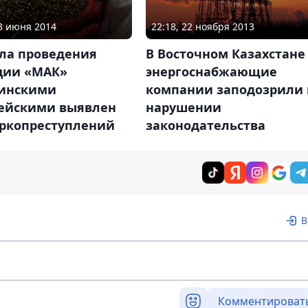
13 июня 2014
22:18, 22 ноября 2013
ала проведения
В Восточном Казахстане
ции «МАК»
энергоснабжающие
инскими
компании заподозрили 
ейскими выявлен
нарушении
аркопреступлений
законодательства
В
Комментироват