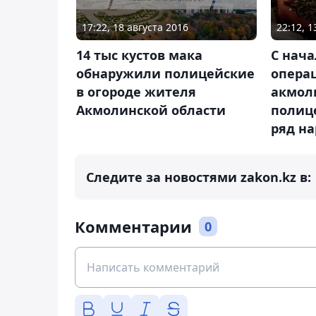
17:22, 18 августа 2016
22:12, 
14 тыс кустов мака
С нач
обнаружили полицейские
опера
в огороде жителя
акмол
Акмолинской области
полиц
ряд н
Следите за новостями zakon.kz в:
Комментарии
0