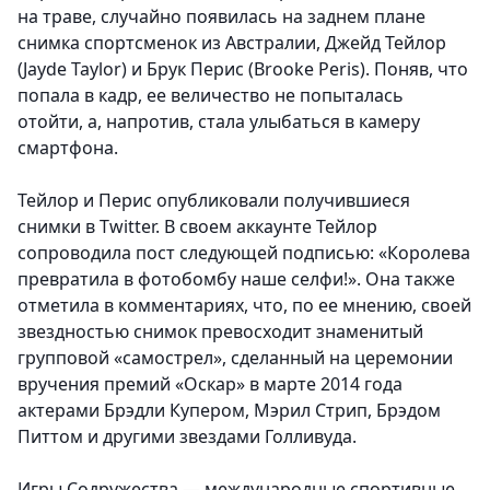
на траве, случайно появилась на заднем плане
снимка спортсменок из Австралии, Джейд Тейлор
(Jayde Taylor) и Брук Перис (Brooke Peris). Поняв, что
попала в кадр, ее величество не попыталась
отойти, а, напротив, стала улыбаться в камеру
смартфона.
Тейлор и Перис опубликовали получившиеся
снимки в Twitter. В своем аккаунте Тейлор
сопроводила пост следующей подписью: «Королева
превратила в фотобомбу наше селфи!». Она также
отметила в комментариях, что, по ее мнению, своей
звездностью снимок превосходит знаменитый
групповой «самострел», сделанный на церемонии
вручения премий «Оскар» в марте 2014 года
актерами Брэдли Купером, Мэрил Стрип, Брэдом
Питтом и другими звездами Голливуда.
Игры Содружества — международные спортивные