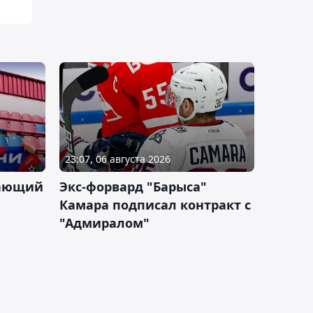
23:07, 06 августа 2026
дающий
Экс-форвард "Барыса"
Камара подписал контракт с
"Адмиралом"