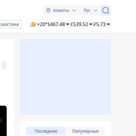
Алматы
Рус
+20°
$
467.48
€
539.52
₽
5.73
азахстана
Последние
Популярные