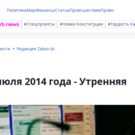
Политика
Мир
Финансы
Статьи
Происшествия
Право
#Спецпроекты
#Новая Конституция
#Гордость К
вости
Редакция Zakon.kz
июля 2014 года - Утренняя